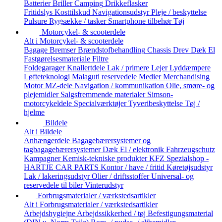
Batterier
Briller
Camping
Drikkeflasker
Fritidslys
Kosttilskud
Navigationsudstyr
Pleje / beskyttelse
Pulsure
Rygsække / tasker
Smartphone tilbehør
Tøj
Motorcykel- & scooterdele
Alt i Motorcykel- & scooterdele
Bagage
Bremser
Brændstofbehandling
Chassis
Drev
Dæk
El
Fastgørelsesmateriale
Filtre
Foldegarager
Knallertdele
Lak / primere
Lejer
Lyddæmpere
Løfteteknologi
Malaguti reservedele
Medier
Merchandising
Motor
MZ-dele
Navigation / kommunikation
Olie, smøre- og
plejemidler
Salgsfremmende materialer
Simson-
motorcykeldele
Specialværktøjer
Tyveribeskyttelse
Tøj /
hjelme
Bildele
Alt i Bildele
Anhængerdele
Bagagebærersystemer og
tagbagagebærersystemer
Dæk
El / elektronik
Fahrzeugschutz
Kampagner
Kemisk-tekniske produkter
KFZ Spezialshop -
HARTJE CAR PARTS
Kontor / have / fritid
Køretøjsudstyr
Lak / lakeringsudstyr
Olier / driftsstoffer
Universal- og
reservedele til biler
Vinterudstyr
Forbrugsmaterialer / værkstedsartikler
Alt i Forbrugsmaterialer / værkstedsartikler
Arbejdshygiejne
Arbejdssikkerhed / tøj
Befestigungsmaterial