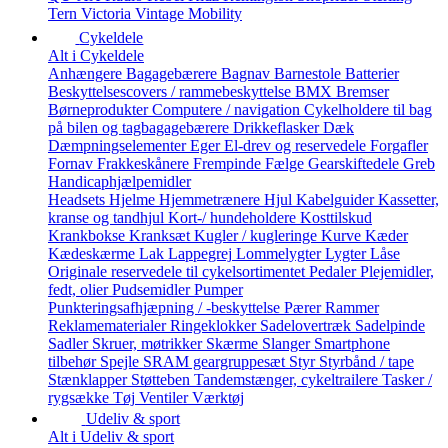
Tern
Victoria
Vintage Mobility
Cykeldele
Alt i Cykeldele
Anhængere
Bagagebærere
Bagnav
Barnestole
Batterier
Beskyttelsescovers / rammebeskyttelse
BMX
Bremser
Børneprodukter
Computere / navigation
Cykelholdere til bag
på bilen og tagbagagebærere
Drikkeflasker
Dæk
Dæmpningselementer
Eger
El-drev og reservedele
Forgafler
Fornav
Frakkeskånere
Frempinde
Fælge
Gearskiftedele
Greb
Handicaphjælpemidler
Headsets
Hjelme
Hjemmetrænere
Hjul
Kabelguider
Kassetter,
kranse og tandhjul
Kort-/ hundeholdere
Kosttilskud
Krankbokse
Kranksæt
Kugler / kugleringe
Kurve
Kæder
Kædeskærme
Lak
Lappegrej
Lommelygter
Lygter
Låse
Originale reservedele til cykelsortimentet
Pedaler
Plejemidler,
fedt, olier
Pudsemidler
Pumper
Punkteringsafhjæpning / -beskyttelse
Pærer
Rammer
Reklamematerialer
Ringeklokker
Sadelovertræk
Sadelpinde
Sadler
Skruer, møtrikker
Skærme
Slanger
Smartphone
tilbehør
Spejle
SRAM geargruppesæt
Styr
Styrbånd / tape
Stænklapper
Støtteben
Tandemstænger, cykeltrailere
Tasker /
rygsække
Tøj
Ventiler
Værktøj
Udeliv & sport
Alt i Udeliv & sport