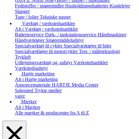
(DIN u. Norm Teile)
Bore- / pudse- / slibemidler
Fedtstoffer / smøremidler
Husholdningsbatterier
Kuglelejer
Slanger
Tape / folier
Tekniske gasser
Værktøj / værkstedsartikler
Alt i Værktøj / værkstedsartikler
Batterieservice
Dæk- / tankstationsservice
Håndmaskiner
Håndværktøjer
Smøremiddeludstyr
Specialværktøj til cykler
Specialværktøjer til biler
Specialværktøjer til motorcykler
Test- / måleteknologi
Trykluft
Udlejningsværktøj og -udstyr
Værkstedsartikler
Værkstedsudstyr
Hartje marketing
Alt i Hartje marketing
Annoncemateriale
HARTJE Media Center
Salgssted
Trykte medier
varer
Mærker
Alt i Mærker
Alle mærker & producenter fra A til Z