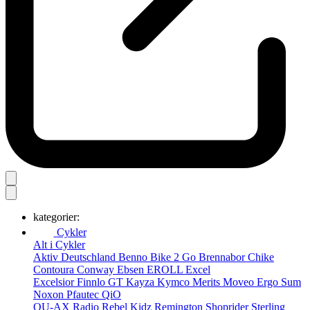
kategorier:
Cykler
Alt i Cykler
Aktiv Deutschland
Benno
Bike 2 Go
Brennabor
Chike
Contoura
Conway
Ebsen
EROLL
Excel
Excelsior
Finnlo
GT
Kayza
Kymco
Merits
Moveo Ergo Sum
Noxon
Pfautec
QiO
QU-AX
Radio
Rebel Kidz
Remington
Shoprider
Sterling