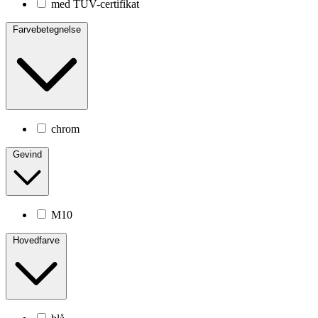
med TÜV-certifikat
Farvebetegnelse
chrom
Gevind
M10
Hovedfarve