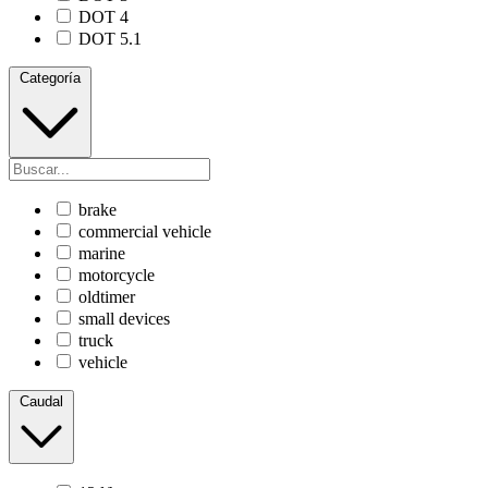
DOT 4
DOT 5.1
Categoría
brake
commercial vehicle
marine
motorcycle
oldtimer
small devices
truck
vehicle
Caudal