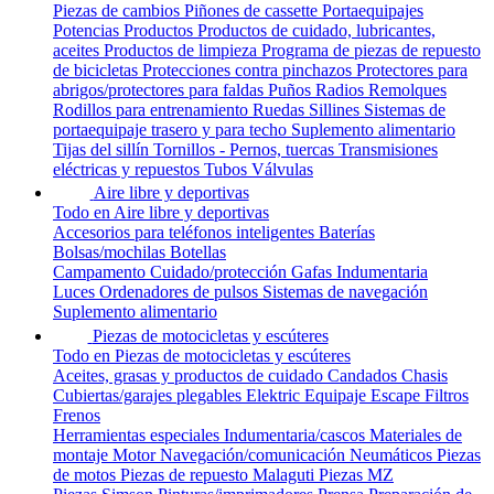
Piezas de cambios
Piñones de cassette
Portaequipajes
Potencias
Productos
Productos de cuidado, lubricantes,
aceites
Productos de limpieza
Programa de piezas de repuesto
de bicicletas
Protecciones contra pinchazos
Protectores para
abrigos/protectores para faldas
Puños
Radios
Remolques
Rodillos para entrenamiento
Ruedas
Sillines
Sistemas de
portaequipaje trasero y para techo
Suplemento alimentario
Tijas del sillín
Tornillos - Pernos, tuercas
Transmisiones
eléctricas y repuestos
Tubos
Válvulas
Aire libre y deportivas
Todo en Aire libre y deportivas
Accesorios para teléfonos inteligentes
Baterías
Bolsas/mochilas
Botellas
Campamento
Cuidado/protección
Gafas
Indumentaria
Luces
Ordenadores de pulsos
Sistemas de navegación
Suplemento alimentario
Piezas de motocicletas y escúteres
Todo en Piezas de motocicletas y escúteres
Aceites, grasas y productos de cuidado
Candados
Chasis
Cubiertas/garajes plegables
Elektric
Equipaje
Escape
Filtros
Frenos
Herramientas especiales
Indumentaria/cascos
Materiales de
montaje
Motor
Navegación/comunicación
Neumáticos
Piezas
de motos
Piezas de repuesto Malaguti
Piezas MZ