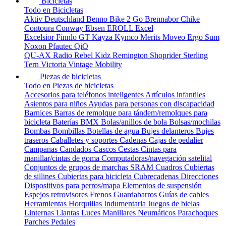
Bicicletas
Todo en Bicicletas
Aktiv Deutschland
Benno
Bike 2 Go
Brennabor
Chike
Contoura
Conway
Ebsen
EROLL
Excel
Excelsior
Finnlo
GT
Kayza
Kymco
Merits
Moveo Ergo Sum
Noxon
Pfautec
QiO
QU-AX
Radio
Rebel Kidz
Remington
Shoprider
Sterling
Tern
Victoria
Vintage Mobility
Piezas de bicicletas
Todo en Piezas de bicicletas
Accesorios para teléfonos inteligentes
Artículos infantiles
Asientos para niños
Ayudas para personas con discapacidad
Barnices
Barras de remolque para tándem/remolques para
bicicleta
Baterías
BMX
Bolas/anillos de bola
Bolsas/mochilas
Bombas
Bombillas
Botellas de agua
Bujes delanteros
Bujes
traseros
Caballetes y soportes
Cadenas
Cajas de pedalier
Campanas
Candados
Cascos
Cestas
Cintas para
manillar/cintas de goma
Computadoras/navegación satelital
Conjuntos de grupos de marchas SRAM
Cuadros
Cubiertas
de sillines
Cubiertas para bicicleta
Cubrecadenas
Direcciones
Dispositivos para perros/mapa
Elementos de suspensión
Espejos retrovisores
Frenos
Guardabarros
Guías de cables
Herramientas
Horquillas
Indumentaria
Juegos de bielas
Linternas
Llantas
Luces
Manillares
Neumáticos
Parachoques
Parches
Pedales