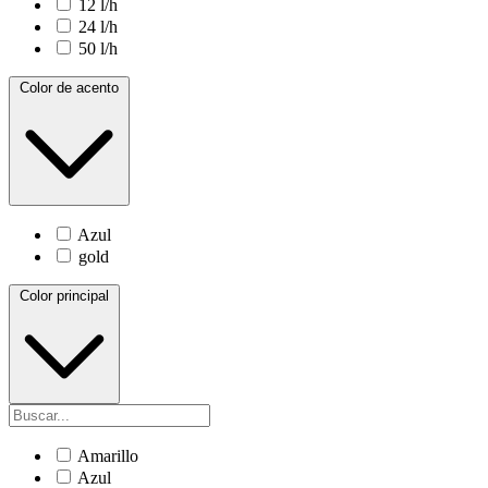
12 l/h
24 l/h
50 l/h
Color de acento
Azul
gold
Color principal
Amarillo
Azul