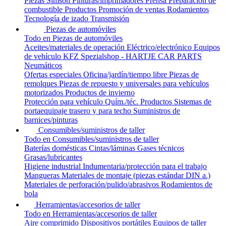
Piezas Simson
Pinturas/imprimadores
Prensa
Preparación de
combustible
Productos
Promoción de ventas
Rodamientos
Tecnología de izado
Transmisión
Piezas de automóviles
Todo en Piezas de automóviles
Aceites/materiales de operación
Eléctrico/electrónico
Equipos
de vehículo
KFZ Spezialshop - HARTJE CAR PARTS
Neumáticos
Ofertas especiales
Oficina/jardín/tiempo libre
Piezas de
remolques
Piezas de repuesto y universales para vehículos
motorizados
Productos de invierno
Protección para vehículo
Quím./téc. Productos
Sistemas de
portaequipaje trasero y para techo
Suministros de
barnices/pinturas
Consumibles/suministros de taller
Todo en Consumibles/suministros de taller
Baterías domésticas
Cintas/láminas
Gases técnicos
Grasas/lubricantes
Higiene industrial
Indumentaria/protección para el trabajo
Mangueras
Materiales de montaje (piezas estándar DIN a.)
Materiales de perforación/pulido/abrasivos
Rodamientos de
bola
Herramientas/accesorios de taller
Todo en Herramientas/accesorios de taller
Aire comprimido
Dispositivos portátiles
Equipos de taller