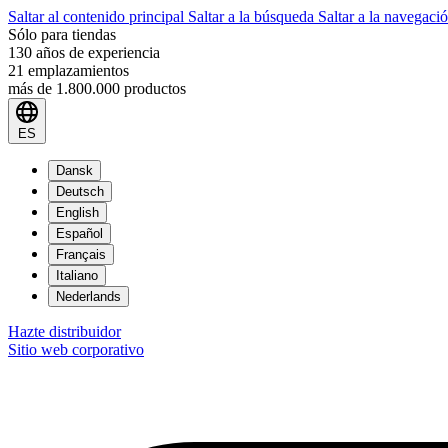
Saltar al contenido principal
Saltar a la búsqueda
Saltar a la navegació
Sólo para tiendas
130 años de experiencia
21 emplazamientos
más de 1.800.000 productos
ES
Dansk
Deutsch
English
Español
Français
Italiano
Nederlands
Hazte distribuidor
Sitio web corporativo