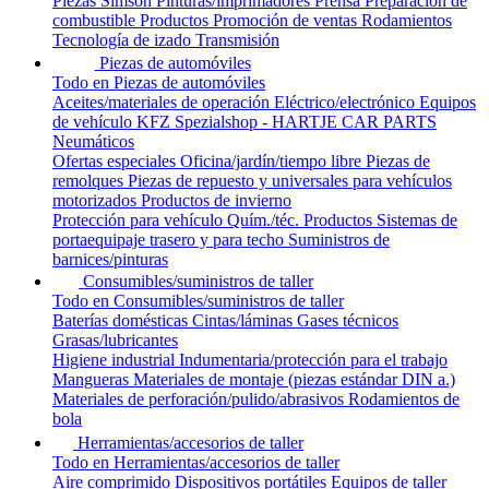
Piezas Simson
Pinturas/imprimadores
Prensa
Preparación de
combustible
Productos
Promoción de ventas
Rodamientos
Tecnología de izado
Transmisión
Piezas de automóviles
Todo en Piezas de automóviles
Aceites/materiales de operación
Eléctrico/electrónico
Equipos
de vehículo
KFZ Spezialshop - HARTJE CAR PARTS
Neumáticos
Ofertas especiales
Oficina/jardín/tiempo libre
Piezas de
remolques
Piezas de repuesto y universales para vehículos
motorizados
Productos de invierno
Protección para vehículo
Quím./téc. Productos
Sistemas de
portaequipaje trasero y para techo
Suministros de
barnices/pinturas
Consumibles/suministros de taller
Todo en Consumibles/suministros de taller
Baterías domésticas
Cintas/láminas
Gases técnicos
Grasas/lubricantes
Higiene industrial
Indumentaria/protección para el trabajo
Mangueras
Materiales de montaje (piezas estándar DIN a.)
Materiales de perforación/pulido/abrasivos
Rodamientos de
bola
Herramientas/accesorios de taller
Todo en Herramientas/accesorios de taller
Aire comprimido
Dispositivos portátiles
Equipos de taller