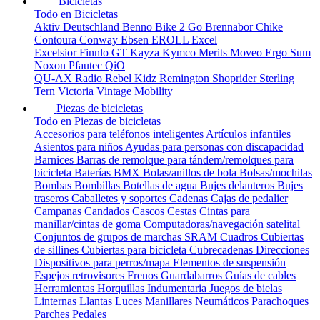
Bicicletas
Todo en Bicicletas
Aktiv Deutschland
Benno
Bike 2 Go
Brennabor
Chike
Contoura
Conway
Ebsen
EROLL
Excel
Excelsior
Finnlo
GT
Kayza
Kymco
Merits
Moveo Ergo Sum
Noxon
Pfautec
QiO
QU-AX
Radio
Rebel Kidz
Remington
Shoprider
Sterling
Tern
Victoria
Vintage Mobility
Piezas de bicicletas
Todo en Piezas de bicicletas
Accesorios para teléfonos inteligentes
Artículos infantiles
Asientos para niños
Ayudas para personas con discapacidad
Barnices
Barras de remolque para tándem/remolques para
bicicleta
Baterías
BMX
Bolas/anillos de bola
Bolsas/mochilas
Bombas
Bombillas
Botellas de agua
Bujes delanteros
Bujes
traseros
Caballetes y soportes
Cadenas
Cajas de pedalier
Campanas
Candados
Cascos
Cestas
Cintas para
manillar/cintas de goma
Computadoras/navegación satelital
Conjuntos de grupos de marchas SRAM
Cuadros
Cubiertas
de sillines
Cubiertas para bicicleta
Cubrecadenas
Direcciones
Dispositivos para perros/mapa
Elementos de suspensión
Espejos retrovisores
Frenos
Guardabarros
Guías de cables
Herramientas
Horquillas
Indumentaria
Juegos de bielas
Linternas
Llantas
Luces
Manillares
Neumáticos
Parachoques
Parches
Pedales