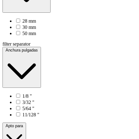
28 mm
30 mm
50 mm
filter separator
Anchura pulgadas
1/8 "
3/32 "
5/64 "
11/128 "
Apto para