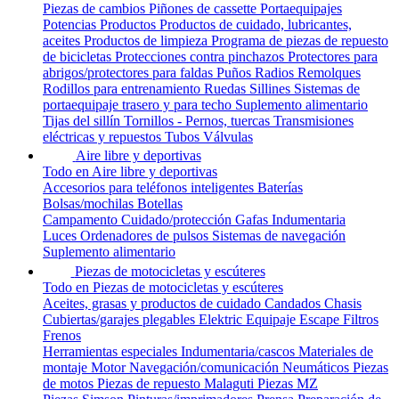
Piezas de cambios
Piñones de cassette
Portaequipajes
Potencias
Productos
Productos de cuidado, lubricantes,
aceites
Productos de limpieza
Programa de piezas de repuesto
de bicicletas
Protecciones contra pinchazos
Protectores para
abrigos/protectores para faldas
Puños
Radios
Remolques
Rodillos para entrenamiento
Ruedas
Sillines
Sistemas de
portaequipaje trasero y para techo
Suplemento alimentario
Tijas del sillín
Tornillos - Pernos, tuercas
Transmisiones
eléctricas y repuestos
Tubos
Válvulas
Aire libre y deportivas
Todo en Aire libre y deportivas
Accesorios para teléfonos inteligentes
Baterías
Bolsas/mochilas
Botellas
Campamento
Cuidado/protección
Gafas
Indumentaria
Luces
Ordenadores de pulsos
Sistemas de navegación
Suplemento alimentario
Piezas de motocicletas y escúteres
Todo en Piezas de motocicletas y escúteres
Aceites, grasas y productos de cuidado
Candados
Chasis
Cubiertas/garajes plegables
Elektric
Equipaje
Escape
Filtros
Frenos
Herramientas especiales
Indumentaria/cascos
Materiales de
montaje
Motor
Navegación/comunicación
Neumáticos
Piezas
de motos
Piezas de repuesto Malaguti
Piezas MZ