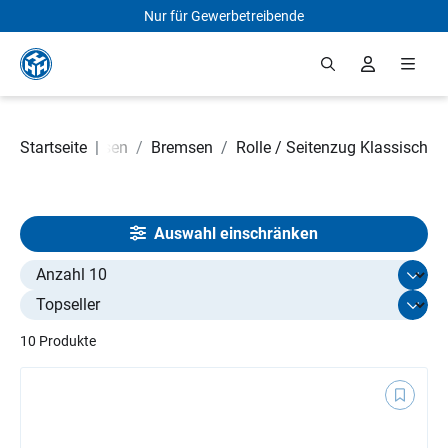
Nur für Gewerbetreibende
Zum Hauptinhalt springen
adteile
Startseite
/
Bremsen
|
/
Bremsen
/
Rolle / Seitenzug Klassisch
Auswahl einschränken
Select limit
10 Produkte