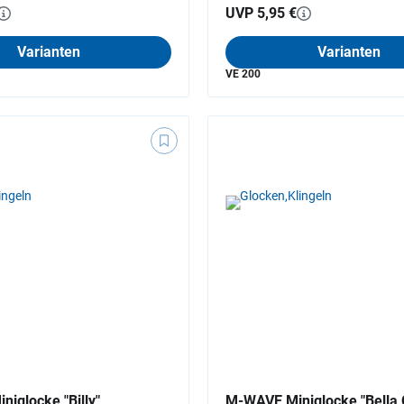
UVP 5,95 €
Varianten
Varianten
VE 200
iglocke "Billy"
M-WAVE Miniglocke "Bella C