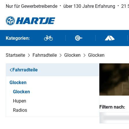
Nur für Gewerbetreibende
über 130 Jahre Erfahrung
21 
 Hauptinhalt springen
Zur Suche springen
Zur Hauptnavigation springen
Kategorien:
Fahrräder
Fahrradteile
Outdoor un
Startseite
Fahrradteile
Glocken
Glocken
Fahrradteile
Glocken
Glocken
Hupen
Filtern nach:
Radios