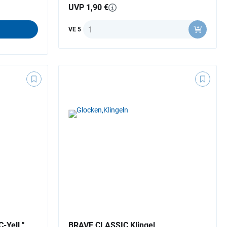
UVP 1,90 €
Anzahl
VE 5
-Yell "
BRAVE CLASSIC Klingel