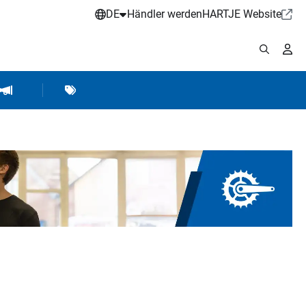
DE
Händler werden
HARTJE Website
stattbedarf
Werkstattausrüstung
Marken
Hartje Marketing