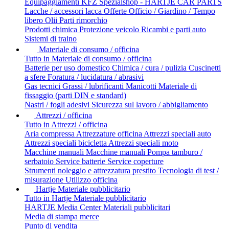
Equipaggiamenti
KFZ Spezialshop - HARTJE CAR PARTS
Lacche / accessori lacca
Offerte
Officio / Giardino / Tempo
libero
Olii
Parti rimorchio
Prodotti chimica
Protezione veicolo
Ricambi e parti auto
Sistemi di traino
Materiale di consumo / officina
Tutto in Materiale di consumo / officina
Batterie per uso domestico
Chimica / cura / pulizia
Cuscinetti
a sfere
Foratura / lucidatura / abrasivi
Gas tecnici
Grassi / lubrificanti
Manicotti
Materiale di
fissaggio (parti DIN e standard)
Nastri / fogli adesivi
Sicurezza sul lavoro / abbigliamento
Attrezzi / officina
Tutto in Attrezzi / officina
Aria compressa
Attrezzature officina
Attrezzi speciali auto
Attrezzi speciali bicicletta
Attrezzi speciali moto
Macchine manuali
Macchine manuali
Pompa tamburo /
serbatoio
Service batterie
Service coperture
Strumenti noleggio e attrezzatura prestito
Tecnologia di test /
misurazione
Utilizzo officina
Hartje Materiale pubblicitario
Tutto in Hartje Materiale pubblicitario
HARTJE Media Center
Materiali pubblicitari
Media di stampa
merce
Punto di vendita