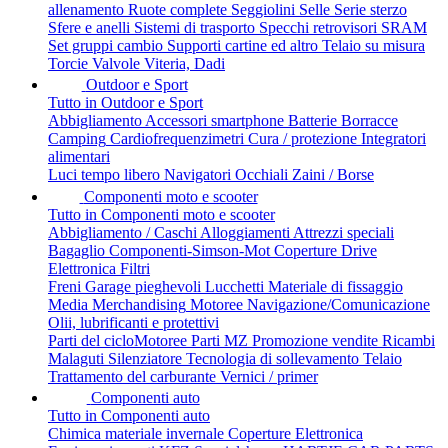
allenamento
Ruote complete
Seggiolini
Selle
Serie sterzo
Sfere e anelli
Sistemi di trasporto
Specchi retrovisori
SRAM
Set gruppi cambio
Supporti cartine ed altro
Telaio su misura
Torcie
Valvole
Viteria, Dadi
Outdoor e Sport
Tutto in Outdoor e Sport
Abbigliamento
Accessori smartphone
Batterie
Borracce
Camping
Cardiofrequenzimetri
Cura / protezione
Integratori
alimentari
Luci tempo libero
Navigatori
Occhiali
Zaini / Borse
Componenti moto e scooter
Tutto in Componenti moto e scooter
Abbigliamento / Caschi
Alloggiamenti
Attrezzi speciali
Bagaglio
Componenti-Simson-Mot
Coperture
Drive
Elettronica
Filtri
Freni
Garage pieghevoli
Lucchetti
Materiale di fissaggio
Media
Merchandising
Motoree
Navigazione/Comunicazione
Olii, lubrificanti e protettivi
Parti del cicloMotoree
Parti MZ
Promozione vendite
Ricambi
Malaguti
Silenziatore
Tecnologia di sollevamento
Telaio
Trattamento del carburante
Vernici / primer
Componenti auto
Tutto in Componenti auto
Chimica materiale invernale
Coperture
Elettronica