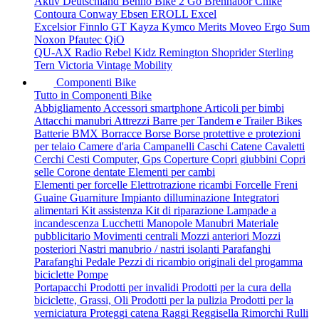
Aktiv Deutschland
Benno
Bike 2 Go
Brennabor
Chike
Contoura
Conway
Ebsen
EROLL
Excel
Excelsior
Finnlo
GT
Kayza
Kymco
Merits
Moveo Ergo Sum
Noxon
Pfautec
QiO
QU-AX
Radio
Rebel Kidz
Remington
Shoprider
Sterling
Tern
Victoria
Vintage Mobility
Componenti Bike
Tutto in Componenti Bike
Abbigliamento
Accessori smartphone
Articoli per bimbi
Attacchi manubri
Attrezzi
Barre per Tandem e Trailer Bikes
Batterie
BMX
Borracce
Borse
Borse protettive e protezioni
per telaio
Camere d'aria
Campanelli
Caschi
Catene
Cavaletti
Cerchi
Cesti
Computer, Gps
Coperture
Copri giubbini
Copri
selle
Corone dentate
Elementi per cambi
Elementi per forcelle
Elettrotrazione ricambi
Forcelle
Freni
Guaine
Guarniture
Impianto dilluminazione
Integratori
alimentari
Kit assistenza
Kit di riparazione
Lampade a
incandescenza
Lucchetti
Manopole
Manubri
Materiale
pubblicitario
Movimenti centrali
Mozzi anteriori
Mozzi
posteriori
Nastri manubrio / nastri isolanti
Parafanghi
Parafanghi
Pedale
Pezzi di ricambio originali del progamma
biciclette
Pompe
Portapacchi
Prodotti per invalidi
Prodotti per la cura della
biciclette, Grassi, Oli
Prodotti per la pulizia
Prodotti per la
verniciatura
Proteggi catena
Raggi
Reggisella
Rimorchi
Rulli