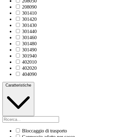
208050
208090
301410
301420
301430
301440
301460
301480
301490
301940
402010
402020
404090
Caratteristiche
Bloccaggio di trasporto
Cappuccio adatto per casco