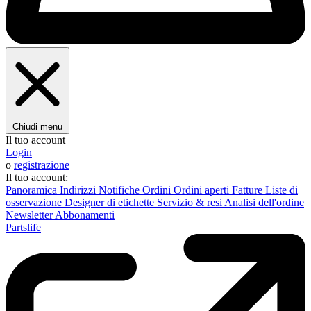
Chiudi menu
Il tuo account
Login
o
registrazione
Il tuo account:
Panoramica
Indirizzi
Notifiche
Ordini
Ordini aperti
Fatture
Liste di
osservazione
Designer di etichette
Servizio & resi
Analisi dell'ordine
Newsletter
Abbonamenti
Partslife