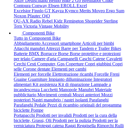
Aktiv Deutschland
Benno
Bike 2 Go
Brennabor
Chike
Contoura
Conway
Ebsen
EROLL
Excel
Excelsior
Finnlo
GT
Kayza
Kymco
Merits
Moveo Ergo Sum
Noxon
Pfautec
QiO
QU-AX
Radio
Rebel Kidz
Remington
Shoprider
Sterling
Tern
Victoria
Vintage Mobility
Componenti Bike
Tutto in Componenti Bike
Abbigliamento
Accessori smartphone
Articoli per bimbi
Attacchi manubri
Attrezzi
Barre per Tandem e Trailer Bikes
Batterie
BMX
Borracce
Borse
Borse protettive e protezioni
per telaio
Camere d'aria
Campanelli
Caschi
Catene
Cavaletti
Cerchi
Cesti
Computer, Gps
Coperture
Copri giubbini
Copri
selle
Corone dentate
Elementi per cambi
Elementi per forcelle
Elettrotrazione ricambi
Forcelle
Freni
Guaine
Guarniture
Impianto dilluminazione
Integratori
alimentari
Kit assistenza
Kit di riparazione
Lampade a
incandescenza
Lucchetti
Manopole
Manubri
Materiale
pubblicitario
Movimenti centrali
Mozzi anteriori
Mozzi
posteriori
Nastri manubrio / nastri isolanti
Parafanghi
Parafanghi
Pedale
Pezzi di ricambio originali del progamma
biciclette
Pompe
Portapacchi
Prodotti per invalidi
Prodotti per la cura della
biciclette, Grassi, Oli
Prodotti per la pulizia
Prodotti per la
verniciatura
Proteggi catena
Raggi
Reggisella
Rimorchi
Rulli