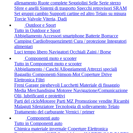
allenamento
Ruote complete
Seggiolini
Selle
Serie sterzo
Sfere e anelli
Sistemi di trasporto
Specchi retrovisori
SRAM
Set gruppi cambio
Supporti cartine ed altro
Telaio su misura
Torcie
Valvole
Viteria, Dadi
Outdoor e Sport
Tutto in Outdoor e Sport
Abbigliamento
Accessori smartphone
Batterie
Borracce
Camping
Cardiofrequenzimetri
Cura / protezione
Integratori
alimentari
Luci tempo libero
Navigatori
Occhiali
Zaini / Borse
Componenti moto e scooter
Tutto in Componenti moto e scooter
Abbigliamento / Caschi
Alloggiamenti
Attrezzi speciali
Bagaglio
Componenti-Simson-Mot
Coperture
Drive
Elettronica
Filtri
Freni
Garage pieghevoli
Lucchetti
Materiale di fissaggio
Media
Merchandising
Motoree
Navigazione/Comunicazione
Olii, lubrificanti e protettivi
Parti del cicloMotoree
Parti MZ
Promozione vendite
Ricambi
Malaguti
Silenziatore
Tecnologia di sollevamento
Telaio
Trattamento del carburante
Vernici / primer
Componenti auto
Tutto in Componenti auto
Chimica materiale invernale
Coperture
Elettronica