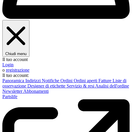
Chiudi menu
Il tuo account
Login
o
registrazione
Il tuo account:
Panoramica
Indirizzi
Notifiche
Ordini
Ordini aperti
Fatture
Liste di
osservazione
Designer di etichette
Servizio & resi
Analisi dell'ordine
Newsletter
Abbonamenti
Partslife