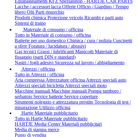
Equipaggiamenti
KFZ Spezialshop - HARTJE CAR PARTS
Lacche / accessori lacca
Offerte
Officio / Giardino / Tempo
libero
Olii
Parti rimorchio
Prodotti chimica
Protezione veicolo
Ricambi e parti auto
Sistemi di traino
Materiale di consumo / officina
Tutto in Materiale di consumo / officina
Batterie per uso domestico
Chimica / cura / pulizia
Cuscinetti
a sfere
Foratura / lucidatura / abrasivi
Gas tecnici
Grassi / lubrificanti
Manicotti
Materiale di
fissaggio (parti DIN e standard)
Nastri / fogli adesivi
Sicurezza sul lavoro / abbigliamento
Attrezzi / officina
Tutto in Attrezzi / officina
Aria compressa
Attrezzature officina
Attrezzi speciali auto
Attrezzi speciali bicicletta
Attrezzi speciali moto
Macchine manuali
Macchine manuali
Pompa tamburo /
serbatoio
Service batterie
Service coperture
Strumenti noleggio e attrezzatura prestito
Tecnologia di test /
misurazione
Utilizzo officina
Hartje Materiale pubblicitario
Tutto in Hartje Materiale pubblicitario
HARTJE Media Center
Materiali pubblicitari
Media di stampa
merce
Punto di vendita