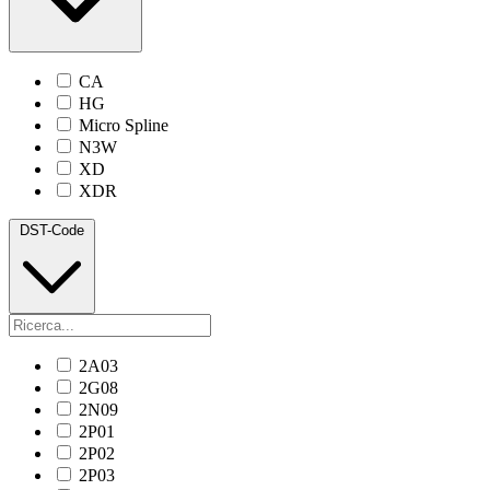
CA
HG
Micro Spline
N3W
XD
XDR
DST-Code
2A03
2G08
2N09
2P01
2P02
2P03