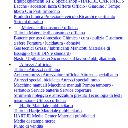
Equipaggiamenti
KFZ Spezialshop - HARTJE CAR PARTS
Lacche / accessori lacca
Offerte
Officio / Giardino / Tempo
libero
Olii
Parti rimorchio
Prodotti chimica
Protezione veicolo
Ricambi e parti auto
Sistemi di traino
Materiale di consumo / officina
Tutto in Materiale di consumo / officina
Batterie per uso domestico
Chimica / cura / pulizia
Cuscinetti
a sfere
Foratura / lucidatura / abrasivi
Gas tecnici
Grassi / lubrificanti
Manicotti
Materiale di
fissaggio (parti DIN e standard)
Nastri / fogli adesivi
Sicurezza sul lavoro / abbigliamento
Attrezzi / officina
Tutto in Attrezzi / officina
Aria compressa
Attrezzature officina
Attrezzi speciali auto
Attrezzi speciali bicicletta
Attrezzi speciali moto
Macchine manuali
Macchine manuali
Pompa tamburo /
serbatoio
Service batterie
Service coperture
Strumenti noleggio e attrezzatura prestito
Tecnologia di test /
misurazione
Utilizzo officina
Hartje Materiale pubblicitario
Tutto in Hartje Materiale pubblicitario
HARTJE Media Center
Materiali pubblicitari
Media di stampa
merce
Punto di vendita