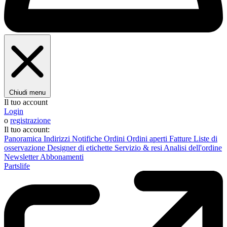
Chiudi menu
Il tuo account
Login
o
registrazione
Il tuo account:
Panoramica
Indirizzi
Notifiche
Ordini
Ordini aperti
Fatture
Liste di
osservazione
Designer di etichette
Servizio & resi
Analisi dell'ordine
Newsletter
Abbonamenti
Partslife