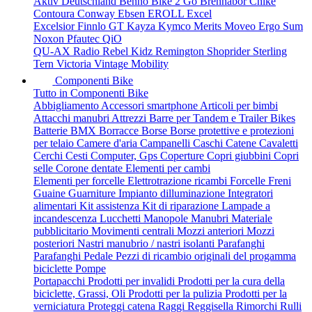
Aktiv Deutschland
Benno
Bike 2 Go
Brennabor
Chike
Contoura
Conway
Ebsen
EROLL
Excel
Excelsior
Finnlo
GT
Kayza
Kymco
Merits
Moveo Ergo Sum
Noxon
Pfautec
QiO
QU-AX
Radio
Rebel Kidz
Remington
Shoprider
Sterling
Tern
Victoria
Vintage Mobility
Componenti Bike
Tutto in Componenti Bike
Abbigliamento
Accessori smartphone
Articoli per bimbi
Attacchi manubri
Attrezzi
Barre per Tandem e Trailer Bikes
Batterie
BMX
Borracce
Borse
Borse protettive e protezioni
per telaio
Camere d'aria
Campanelli
Caschi
Catene
Cavaletti
Cerchi
Cesti
Computer, Gps
Coperture
Copri giubbini
Copri
selle
Corone dentate
Elementi per cambi
Elementi per forcelle
Elettrotrazione ricambi
Forcelle
Freni
Guaine
Guarniture
Impianto dilluminazione
Integratori
alimentari
Kit assistenza
Kit di riparazione
Lampade a
incandescenza
Lucchetti
Manopole
Manubri
Materiale
pubblicitario
Movimenti centrali
Mozzi anteriori
Mozzi
posteriori
Nastri manubrio / nastri isolanti
Parafanghi
Parafanghi
Pedale
Pezzi di ricambio originali del progamma
biciclette
Pompe
Portapacchi
Prodotti per invalidi
Prodotti per la cura della
biciclette, Grassi, Oli
Prodotti per la pulizia
Prodotti per la
verniciatura
Proteggi catena
Raggi
Reggisella
Rimorchi
Rulli