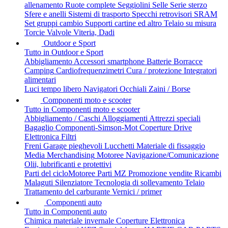
allenamento
Ruote complete
Seggiolini
Selle
Serie sterzo
Sfere e anelli
Sistemi di trasporto
Specchi retrovisori
SRAM
Set gruppi cambio
Supporti cartine ed altro
Telaio su misura
Torcie
Valvole
Viteria, Dadi
Outdoor e Sport
Tutto in Outdoor e Sport
Abbigliamento
Accessori smartphone
Batterie
Borracce
Camping
Cardiofrequenzimetri
Cura / protezione
Integratori
alimentari
Luci tempo libero
Navigatori
Occhiali
Zaini / Borse
Componenti moto e scooter
Tutto in Componenti moto e scooter
Abbigliamento / Caschi
Alloggiamenti
Attrezzi speciali
Bagaglio
Componenti-Simson-Mot
Coperture
Drive
Elettronica
Filtri
Freni
Garage pieghevoli
Lucchetti
Materiale di fissaggio
Media
Merchandising
Motoree
Navigazione/Comunicazione
Olii, lubrificanti e protettivi
Parti del cicloMotoree
Parti MZ
Promozione vendite
Ricambi
Malaguti
Silenziatore
Tecnologia di sollevamento
Telaio
Trattamento del carburante
Vernici / primer
Componenti auto
Tutto in Componenti auto
Chimica materiale invernale
Coperture
Elettronica