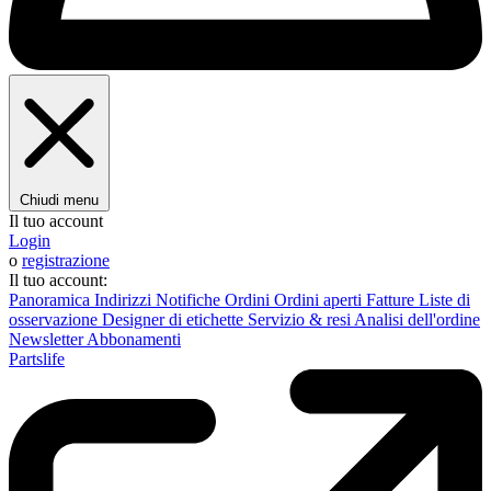
Chiudi menu
Il tuo account
Login
o
registrazione
Il tuo account:
Panoramica
Indirizzi
Notifiche
Ordini
Ordini aperti
Fatture
Liste di
osservazione
Designer di etichette
Servizio & resi
Analisi dell'ordine
Newsletter
Abbonamenti
Partslife