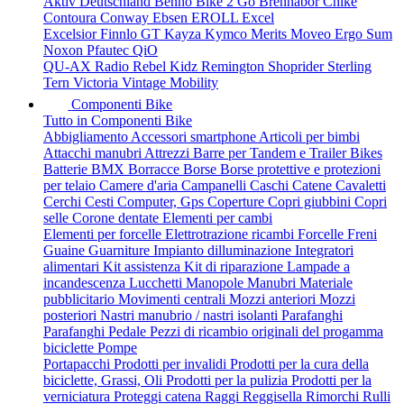
Aktiv Deutschland
Benno
Bike 2 Go
Brennabor
Chike
Contoura
Conway
Ebsen
EROLL
Excel
Excelsior
Finnlo
GT
Kayza
Kymco
Merits
Moveo Ergo Sum
Noxon
Pfautec
QiO
QU-AX
Radio
Rebel Kidz
Remington
Shoprider
Sterling
Tern
Victoria
Vintage Mobility
Componenti Bike
Tutto in Componenti Bike
Abbigliamento
Accessori smartphone
Articoli per bimbi
Attacchi manubri
Attrezzi
Barre per Tandem e Trailer Bikes
Batterie
BMX
Borracce
Borse
Borse protettive e protezioni
per telaio
Camere d'aria
Campanelli
Caschi
Catene
Cavaletti
Cerchi
Cesti
Computer, Gps
Coperture
Copri giubbini
Copri
selle
Corone dentate
Elementi per cambi
Elementi per forcelle
Elettrotrazione ricambi
Forcelle
Freni
Guaine
Guarniture
Impianto dilluminazione
Integratori
alimentari
Kit assistenza
Kit di riparazione
Lampade a
incandescenza
Lucchetti
Manopole
Manubri
Materiale
pubblicitario
Movimenti centrali
Mozzi anteriori
Mozzi
posteriori
Nastri manubrio / nastri isolanti
Parafanghi
Parafanghi
Pedale
Pezzi di ricambio originali del progamma
biciclette
Pompe
Portapacchi
Prodotti per invalidi
Prodotti per la cura della
biciclette, Grassi, Oli
Prodotti per la pulizia
Prodotti per la
verniciatura
Proteggi catena
Raggi
Reggisella
Rimorchi
Rulli