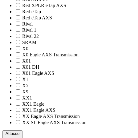
Red XPLR eTap AXS
Red eTap
Red eTap AXS
Rival
Rival 1
Rival 22
SRAM
X0
X0 Eagle AXS Transmission
X01
X01 DH
X01 Eagle AXS
X1
X5
X9
XX1
XX1 Eagle
XX1 Eagle AXS
XX Eagle AXS Transmission
XX SL Eagle AXS Transmission
Attacco