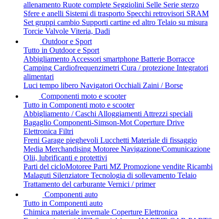
allenamento
Ruote complete
Seggiolini
Selle
Serie sterzo
Sfere e anelli
Sistemi di trasporto
Specchi retrovisori
SRAM
Set gruppi cambio
Supporti cartine ed altro
Telaio su misura
Torcie
Valvole
Viteria, Dadi
Outdoor e Sport
Tutto in Outdoor e Sport
Abbigliamento
Accessori smartphone
Batterie
Borracce
Camping
Cardiofrequenzimetri
Cura / protezione
Integratori
alimentari
Luci tempo libero
Navigatori
Occhiali
Zaini / Borse
Componenti moto e scooter
Tutto in Componenti moto e scooter
Abbigliamento / Caschi
Alloggiamenti
Attrezzi speciali
Bagaglio
Componenti-Simson-Mot
Coperture
Drive
Elettronica
Filtri
Freni
Garage pieghevoli
Lucchetti
Materiale di fissaggio
Media
Merchandising
Motoree
Navigazione/Comunicazione
Olii, lubrificanti e protettivi
Parti del cicloMotoree
Parti MZ
Promozione vendite
Ricambi
Malaguti
Silenziatore
Tecnologia di sollevamento
Telaio
Trattamento del carburante
Vernici / primer
Componenti auto
Tutto in Componenti auto
Chimica materiale invernale
Coperture
Elettronica