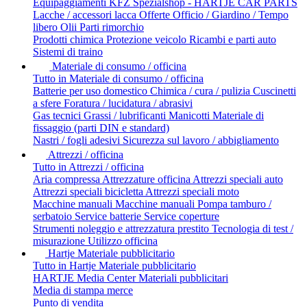
Equipaggiamenti
KFZ Spezialshop - HARTJE CAR PARTS
Lacche / accessori lacca
Offerte
Officio / Giardino / Tempo
libero
Olii
Parti rimorchio
Prodotti chimica
Protezione veicolo
Ricambi e parti auto
Sistemi di traino
Materiale di consumo / officina
Tutto in Materiale di consumo / officina
Batterie per uso domestico
Chimica / cura / pulizia
Cuscinetti
a sfere
Foratura / lucidatura / abrasivi
Gas tecnici
Grassi / lubrificanti
Manicotti
Materiale di
fissaggio (parti DIN e standard)
Nastri / fogli adesivi
Sicurezza sul lavoro / abbigliamento
Attrezzi / officina
Tutto in Attrezzi / officina
Aria compressa
Attrezzature officina
Attrezzi speciali auto
Attrezzi speciali bicicletta
Attrezzi speciali moto
Macchine manuali
Macchine manuali
Pompa tamburo /
serbatoio
Service batterie
Service coperture
Strumenti noleggio e attrezzatura prestito
Tecnologia di test /
misurazione
Utilizzo officina
Hartje Materiale pubblicitario
Tutto in Hartje Materiale pubblicitario
HARTJE Media Center
Materiali pubblicitari
Media di stampa
merce
Punto di vendita