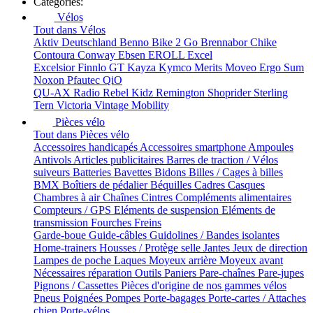
Catégories:
Vélos
Tout dans Vélos
Aktiv Deutschland
Benno
Bike 2 Go
Brennabor
Chike
Contoura
Conway
Ebsen
EROLL
Excel
Excelsior
Finnlo
GT
Kayza
Kymco
Merits
Moveo Ergo Sum
Noxon
Pfautec
QiO
QU-AX
Radio
Rebel Kidz
Remington
Shoprider
Sterling
Tern
Victoria
Vintage Mobility
Pièces vélo
Tout dans Pièces vélo
Accessoires handicapés
Accessoires smartphone
Ampoules
Antivols
Articles publicitaires
Barres de traction / Vélos
suiveurs
Batteries
Bavettes
Bidons
Billes / Cages à billes
BMX
Boîtiers de pédalier
Béquilles
Cadres
Casques
Chambres à air
Chaînes
Cintres
Compléments alimentaires
Compteurs / GPS
Eléments de suspension
Eléments de
transmission
Fourches
Freins
Garde-boue
Guide-câbles
Guidolines / Bandes isolantes
Home-trainers
Housses / Protège selle
Jantes
Jeux de direction
Lampes de poche
Laques
Moyeux arrière
Moyeux avant
Nécessaires réparation
Outils
Paniers
Pare-chaînes
Pare-jupes
Pignons / Cassettes
Pièces d'origine de nos gammes vélos
Pneus
Poignées
Pompes
Porte-bagages
Porte-cartes / Attaches
chien
Porte-vélos