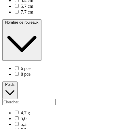
5.4 cm
5.7 cm
7.7 cm
Nombre de rouleaux
6 pce
8 pce
Poids
4,7 g
5,0
5,3