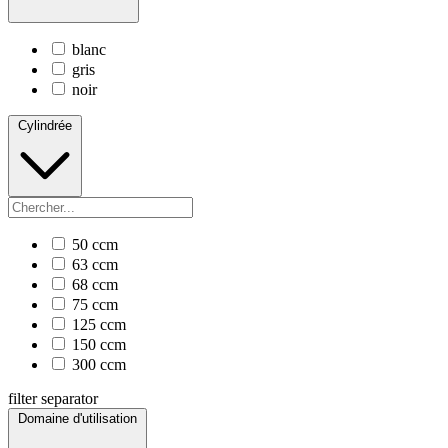
blanc
gris
noir
Cylindrée
50 ccm
63 ccm
68 ccm
75 ccm
125 ccm
150 ccm
300 ccm
filter separator
Domaine d'utilisation