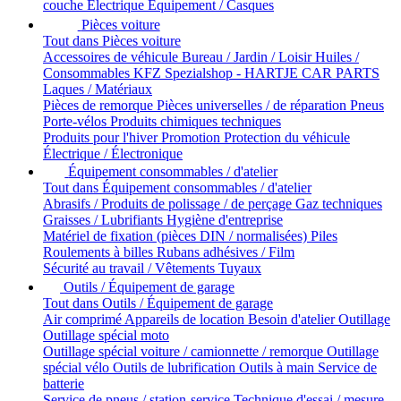
couche
Électrique
Équipement / Casques
Pièces voiture
Tout dans Pièces voiture
Accessoires de véhicule
Bureau / Jardin / Loisir
Huiles /
Consommables
KFZ Spezialshop - HARTJE CAR PARTS
Laques / Matériaux
Pièces de remorque
Pièces universelles / de réparation
Pneus
Porte-vélos
Produits chimiques techniques
Produits pour l'hiver
Promotion
Protection du véhicule
Électrique / Électronique
Équipement consommables / d'atelier
Tout dans Équipement consommables / d'atelier
Abrasifs / Produits de polissage / de perçage
Gaz techniques
Graisses / Lubrifiants
Hygiène d'entreprise
Matériel de fixation (pièces DIN / normalisées)
Piles
Roulements à billes
Rubans adhésives / Film
Sécurité au travail / Vêtements
Tuyaux
Outils / Équipement de garage
Tout dans Outils / Équipement de garage
Air comprimé
Appareils de location
Besoin d'atelier
Outillage
Outillage spécial moto
Outillage spécial voiture / camionnette / remorque
Outillage
spécial vélo
Outils de lubrification
Outils à main
Service de
batterie
Service de pneus / station-service
Technique d'essai / mesure