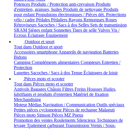
Potences
Produits / Protection anti-crevaison
Produits
d'entretien, graisses, huiles
Produits de nettoyage
Produits
pour enfant
Propulsions électroniques / Pièces dét.
Protections
vélo / cadre
Pédales
Pédaliers
Rayons
Remorques
Roues
Rétroviseurs
Sacoches / Sacs à dos
Selles
Sets de transmission
SRAM
Sièges enfant
Sonnettes
Tiges de selle
Valves
Vis /
Ecrous
Éclairage
Équipement
Outdoor et sport
Tout dans Outdoor et sport
Accessoires smartphone
Appareils de navigation
Batteries
Bidons
Camping
Compléments alimentaires
Compteurs
Entretien /
Protection
Lunettes
Sacoches / Sacs à dos
Tenue
Éclairages de loisir
Pièces moto et scooter
Tout dans Pièces moto et scooter
Antivols
Bagages
Châssis
Filtres
Freins
Housses
Huiles,
lubrifiants et produits d'entretien
Matériel de fixation
Merchandising
Moteur
Médias
Navigation / Communication
Outils spéciaux
Petites pièces cyclomoteur
Pièces de rechange Malaguti
Pièces moto Simson
Pièces MZ
Pneus
Promotion des ventes
Roulements
Silencieux
Techniques de
levage
Traitement carburant
Transmission
Vernis / Sous-