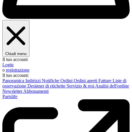
Chiudi menu
Il tuo account
Login
o
registrazione
Il tuo account:
Panoramica
Indirizzi
Notifiche
Ordini
Ordini aperti
Fatture
Liste di
osservazione
Designer di etichette
Servizio & resi
Analisi dell'ordine
Newsletter
Abbonamenti
Partslife