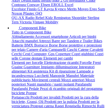
Aktiv Deutschland
Benno
Bike 2 Go
Brennabor
Chike
Contoura
Conway
Ebsen
EROLL
Excel
Excelsior
Finnlo
GT
Kayza
Kymco
Merits
Moveo Ergo Sum
Noxon
Pfautec
QiO
QU-AX
Radio
Rebel Kidz
Remington
Shoprider
Sterling
Tern
Victoria
Vintage Mobility
Componenti Bike
Tutto in Componenti Bike
Abbigliamento
Accessori smartphone
Articoli per bimbi
Attacchi manubri
Attrezzi
Barre per Tandem e Trailer Bikes
Batterie
BMX
Borracce
Borse
Borse protettive e protezioni
per telaio
Camere d'aria
Campanelli
Caschi
Catene
Cavaletti
Cerchi
Cesti
Computer, Gps
Coperture
Copri giubbini
Copri
selle
Corone dentate
Elementi per cambi
Elementi per forcelle
Elettrotrazione ricambi
Forcelle
Freni
Guaine
Guarniture
Impianto dilluminazione
Integratori
alimentari
Kit assistenza
Kit di riparazione
Lampade a
incandescenza
Lucchetti
Manopole
Manubri
Materiale
pubblicitario
Movimenti centrali
Mozzi anteriori
Mozzi
posteriori
Nastri manubrio / nastri isolanti
Parafanghi
Parafanghi
Pedale
Pezzi di ricambio originali del progamma
biciclette
Pompe
Portapacchi
Prodotti per invalidi
Prodotti per la cura della
biciclette, Grassi, Oli
Prodotti per la pulizia
Prodotti per la
verniciatura
Proteggi catena
Raggi
Reggisella
Rimorchi
Rulli