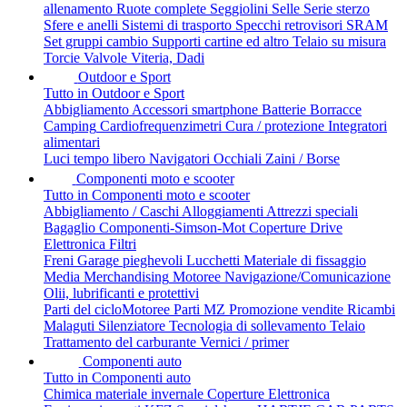
allenamento
Ruote complete
Seggiolini
Selle
Serie sterzo
Sfere e anelli
Sistemi di trasporto
Specchi retrovisori
SRAM
Set gruppi cambio
Supporti cartine ed altro
Telaio su misura
Torcie
Valvole
Viteria, Dadi
Outdoor e Sport
Tutto in Outdoor e Sport
Abbigliamento
Accessori smartphone
Batterie
Borracce
Camping
Cardiofrequenzimetri
Cura / protezione
Integratori
alimentari
Luci tempo libero
Navigatori
Occhiali
Zaini / Borse
Componenti moto e scooter
Tutto in Componenti moto e scooter
Abbigliamento / Caschi
Alloggiamenti
Attrezzi speciali
Bagaglio
Componenti-Simson-Mot
Coperture
Drive
Elettronica
Filtri
Freni
Garage pieghevoli
Lucchetti
Materiale di fissaggio
Media
Merchandising
Motoree
Navigazione/Comunicazione
Olii, lubrificanti e protettivi
Parti del cicloMotoree
Parti MZ
Promozione vendite
Ricambi
Malaguti
Silenziatore
Tecnologia di sollevamento
Telaio
Trattamento del carburante
Vernici / primer
Componenti auto
Tutto in Componenti auto
Chimica materiale invernale
Coperture
Elettronica