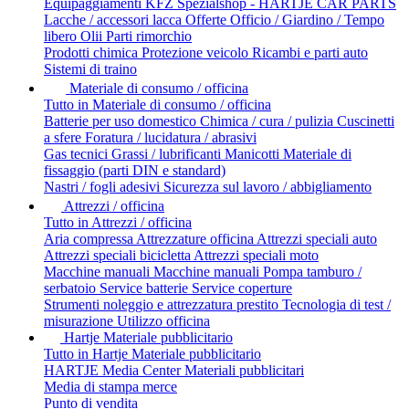
Equipaggiamenti
KFZ Spezialshop - HARTJE CAR PARTS
Lacche / accessori lacca
Offerte
Officio / Giardino / Tempo
libero
Olii
Parti rimorchio
Prodotti chimica
Protezione veicolo
Ricambi e parti auto
Sistemi di traino
Materiale di consumo / officina
Tutto in Materiale di consumo / officina
Batterie per uso domestico
Chimica / cura / pulizia
Cuscinetti
a sfere
Foratura / lucidatura / abrasivi
Gas tecnici
Grassi / lubrificanti
Manicotti
Materiale di
fissaggio (parti DIN e standard)
Nastri / fogli adesivi
Sicurezza sul lavoro / abbigliamento
Attrezzi / officina
Tutto in Attrezzi / officina
Aria compressa
Attrezzature officina
Attrezzi speciali auto
Attrezzi speciali bicicletta
Attrezzi speciali moto
Macchine manuali
Macchine manuali
Pompa tamburo /
serbatoio
Service batterie
Service coperture
Strumenti noleggio e attrezzatura prestito
Tecnologia di test /
misurazione
Utilizzo officina
Hartje Materiale pubblicitario
Tutto in Hartje Materiale pubblicitario
HARTJE Media Center
Materiali pubblicitari
Media di stampa
merce
Punto di vendita