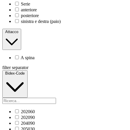
Serie
anteriore
posteriore
sinistra e destra (paio)
Attacco
A spina
filter separator
Bidex-Code
202060
202090
204090
205030