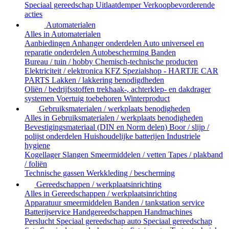
Speciaal gereedschap
Uitlaatdemper
Verkoopbevorderende
acties
Automaterialen
Alles in Automaterialen
Aanbiedingen
Anhanger onderdelen
Auto universeel en
reparatie onderdelen
Autobescherming
Banden
Bureau / tuin / hobby
Chemisch-technische producten
Elektriciteit / elektronica
KFZ Spezialshop - HARTJE CAR
PARTS
Lakken / lakkering benodigdheden
Oliën / bedrijfsstoffen
trekhaak-, achterklep- en dakdrager
systemen
Voertuig toebehoren
Winterproduct
Gebruiksmaterialen / werkplaats benodigheden
Alles in Gebruiksmaterialen / werkplaats benodigheden
Bevestigingsmateriaal (DIN en Norm delen)
Boor / slijp /
polijst onderdelen
Huishoudelijke batterijen
Industriele
hygiene
Kogellager
Slangen
Smeermiddelen / vetten
Tapes / plakband
/ foliën
Technische gassen
Werkkleding / bescherming
Gereedschappen / werkplaatsinrichting
Alles in Gereedschappen / werkplaatsinrichting
Apparatuur smeermiddelen
Banden / tankstation service
Batterijservice
Handgereedschappen
Handmachines
Perslucht
Speciaal gereedschap auto
Speciaal gereedschap