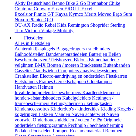
Aktiv Deutschland
Benno
Bike 2 Go
Brennabor
Chike
Contoura
Conway
Ebsen
EROLL
Excel
Excelsior
Finnlo
GT
Kayza
Kymco
Merits
Moveo Ergo Sum
Noxon
Pfautec
QiO
QU-AX
Radio
Rebel Kidz
Remington
Shoprider
Sterling
Tern
Victoria
Vintage Mobility
Fietsdelen
Alles in Fietsdelen
Achteruitkijkspiegels
Bagagedragers / snelbinders
Balhoofdstellen
Bandenreparatiedelen
Batterijen
Bellen
Beschermhoezen / fietshoezen
Bidons
Binnenbanden /
velglinten
BMX
Bouten / moeren
Bracketsets
Buitenbanden
Cassettes / tandwielen
Computers / navigatiesystemen
Crankstellen
Electro-aandrijving en onderdelen
Fietskarren
Fietstrainers
Frames
Gereedschappen
Gloeilampen
Handvatten
Helmen
Invalide-hulpdelen
Jasbeschermers
Kaartleesklemmen /
honden-afstandshouders
Kabelgeleiders
Kettingen /
framebeschermers
Kettingschermen / kettingkasten
Kinderaccessoires
Kinderduo's / kinderzitjes
Kleding
Kogels /
kogelringen
Lakken
Manden
Naven achterwiel
Naven
voorwiel
Onderhoudsmiddelen / vetten / oliën
Originele
onderdelen fietsprogramma
Pechhulp / pechbescherming
Pedalen
Poetsdelen
Pompen
Reclamemateriaal
Remmen