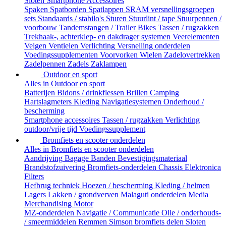
Sloten
Smartphone Accessoires
Spaken
Spatborden
Spatlappen
SRAM versnellingsgroepen
sets
Standaards / stabilo's
Sturen
Stuurlint / tape
Stuurpennen /
voorbouw
Tandemstangen / Trailer Bikes
Tassen / rugzakken
Trekhaak-, achterklep- en dakdrager systemen
Veerelementen
Velgen
Ventielen
Verlichting
Versnelling onderdelen
Voedingssupplementen
Voorvorken
Wielen
Zadelovertrekken
Zadelpennen
Zadels
Zaklampen
Outdoor en sport
Alles in Outdoor en sport
Batterijen
Bidons / drinkflessen
Brillen
Camping
Hartslagmeters
Kleding
Navigatiesystemen
Onderhoud /
bescherming
Smartphone accessoires
Tassen / rugzakken
Verlichting
outdoor/vrije tijd
Voedingssupplement
Bromfiets en scooter onderdelen
Alles in Bromfiets en scooter onderdelen
Aandrijving
Bagage
Banden
Bevestigingsmateriaal
Brandstofzuivering
Bromfiets-onderdelen
Chassis
Elektronica
Filters
Hefbrug techniek
Hoezen / bescherming
Kleding / helmen
Lagers
Lakken / grondverven
Malaguti onderdelen
Media
Merchandising
Motor
MZ-onderdelen
Navigatie / Communicatie
Olie / onderhouds-
/ smeermiddelen
Remmen
Simson bromfiets delen
Sloten