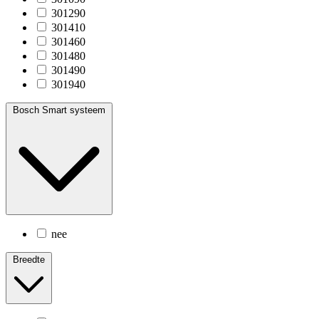
301290
301410
301460
301480
301490
301940
Bosch Smart systeem
nee
Breedte