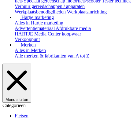
fiets
Speciaal gereedschap motorfiets/scooter
Tester techniek
Verhuur gereedschappen / apparaten
Werkplaatsbenodigdheden
Werkplaatsinrichting
Hartje marketing
Alles in Hartje marketing
Advertentiemateriaal
Afdrukbare media
HARTJE Media Center
koopwaar
Verkooppunt
Merken
Alles in Merken
Alle merken & fabrikanten van A tot Z
Menu sluiten
Categorieën
Fietsen