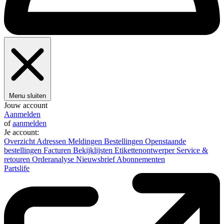
Menu sluiten
Jouw account
Aanmelden
of
aanmelden
Je account:
Overzicht
Adressen
Meldingen
Bestellingen
Openstaande
bestellingen
Facturen
Bekijklijsten
Etikettenontwerper
Service &
retouren
Orderanalyse
Nieuwsbrief
Abonnementen
Partslife