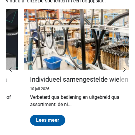
vindt u al onze persberichten in één oogopslag:
Individueel samengestelde wielen in
de configurator via MeinHARTJE
10 juli 2026
Verbeterd qua bediening en uitgebreid qua
assortiment: de ni...
Lees meer