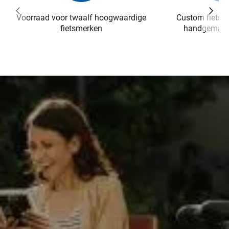
Voorraad voor twaalf hoogwaardige
Custom fietsen
Vorige
Volg
fietsmerken
handgemaak