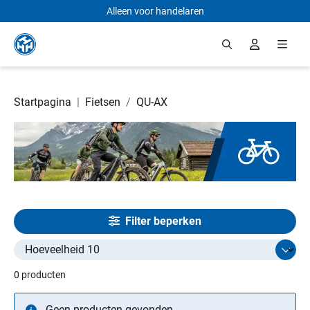
Alleen voor handelaren
Ga naar de hoofdinhoud
Startpagina
|
Fietsen
/
QU-AX
Filter beperken
Select limit
0 producten
Geen producten gevonden.