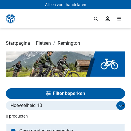
Alleen voor handelaren
Ga naar de hoofdinhoud
Startpagina
|
Fietsen
/
Remington
Filter beperken
Select limit
0 producten
Geen producten gevonden.