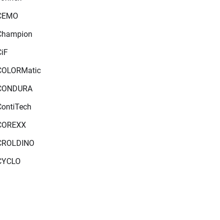
CEMO
Champion
CiF
COLORMatic
CONDURA
ContiTech
COREXX
CROLDINO
CYCLO