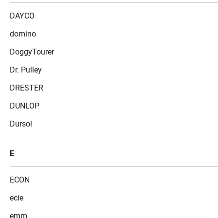
DAYCO
domino
DoggyTourer
Dr. Pulley
DRESTER
DUNLOP
Dursol
E
ECON
ecie
emm