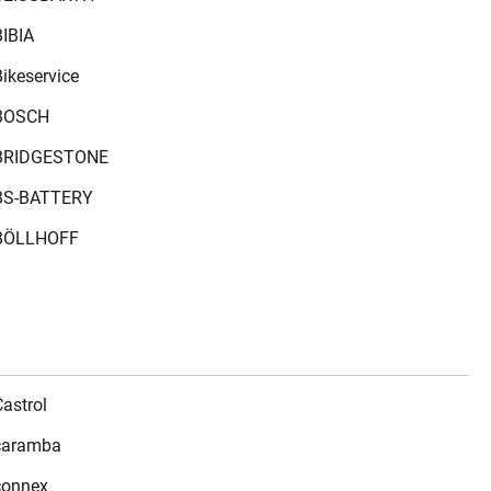
BIBIA
Bikeservice
BOSCH
BRIDGESTONE
BS-BATTERY
BÖLLHOFF
Castrol
caramba
connex