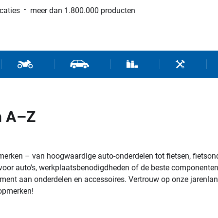
caties
meer dan 1.800.000 producten
 sport
Bromfiets en scooter onderdelen
Automaterialen
Gebruiksmaterialen / wer
Gereedschap
n A–Z
erken – van hoogwaardige auto-onderdelen tot fietsen, fietson
oor auto's, werkplaatsbenodigdheden of de beste componenten voo
iment aan onderdelen en accessoires. Vertrouw op onze jarenlang
topmerken!