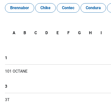
Brennabor
Chike
Contec
Condura
A
B
C
D
E
F
G
H
I
1
101 OCTANE
3
3T