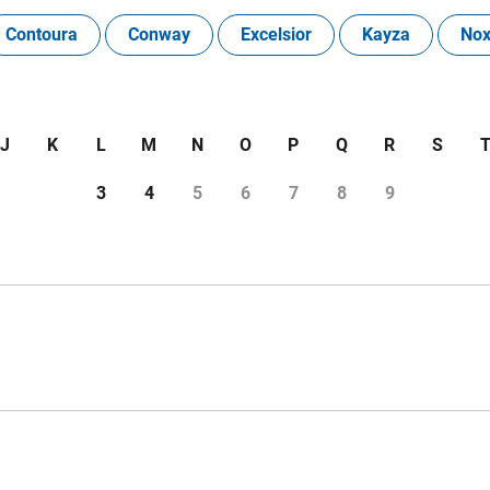
Contoura
Conway
Excelsior
Kayza
No
J
K
L
M
N
O
P
Q
R
S
3
4
5
6
7
8
9