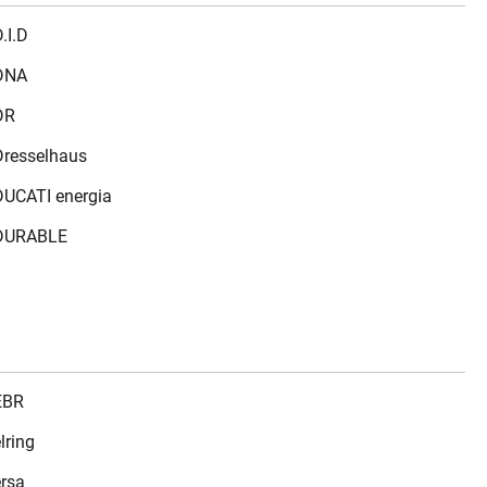
.I.D
DNA
DR
Dresselhaus
DUCATI energia
DURABLE
EBR
lring
ersa