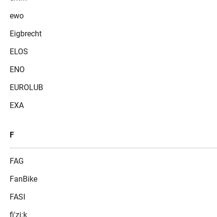
ewo
Eigbrecht
ELOS
ENO
EUROLUB
EXA
F
FAG
FanBike
FASI
fi'zi:k