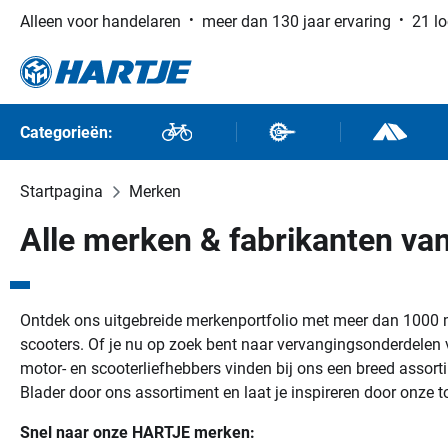
Alleen voor handelaren
meer dan 130 jaar ervaring
21 lo
naar de hoofdinhoud
Ga naar de zoekopdracht
Ga naar de hoofdnavigatie
Categorieën:
Fietsen
Fietsdelen
Outdoor en
Startpagina
Merken
Alle merken & fabrikanten va
Ontdek ons uitgebreide merkenportfolio met meer dan 1000 m
scooters. Of je nu op zoek bent naar vervangingsonderdelen v
motor- en scooterliefhebbers vinden bij ons een breed assort
Blader door ons assortiment en laat je inspireren door onze 
Snel naar onze HARTJE merken: