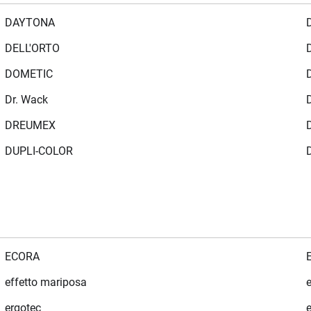
DAYTONA
D
DELL'ORTO
DOMETIC
Dr. Wack
DREUMEX
DUPLI-COLOR
ECORA
effetto mariposa
e
ergotec