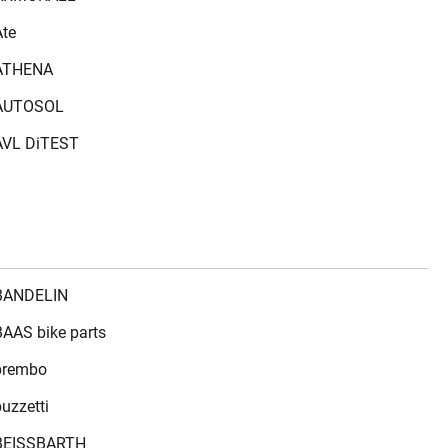
Ate
ATHENA
AUTOSOL
AVL DiTEST
BANDELIN
BAAS bike parts
brembo
buzzetti
BEISSBARTH