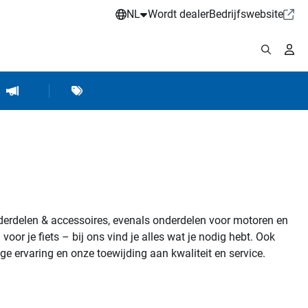
NL
Wordt dealer
Bedrijfswebsite
kplaats benodigheden
pen / werkplaatsinrichting
Merken
Hartje marketing
derdelen & accessoires, evenals onderdelen voor motoren en
r je fiets – bij ons vind je alles wat je nodig hebt. Ook
e ervaring en onze toewijding aan kwaliteit en service.