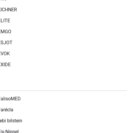
EICHNER
ELITE
EMGO
ESJOT
EVOK
EXIDE
FalisoMED
Farécla
ebi bilstein
Fix-Nippel