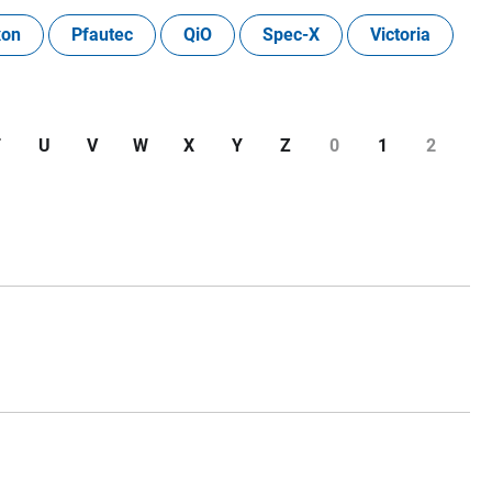
xon
Pfautec
QiO
Spec-X
Victoria
T
U
V
W
X
Y
Z
0
1
2