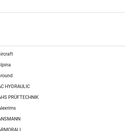
ircraft
alpina
around
AC HYDRAULIC
AHS PRÜFTECHNIK
Alexrims
ANSMANN
ARMORALL