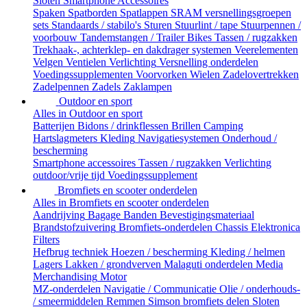
Sloten
Smartphone Accessoires
Spaken
Spatborden
Spatlappen
SRAM versnellingsgroepen
sets
Standaards / stabilo's
Sturen
Stuurlint / tape
Stuurpennen /
voorbouw
Tandemstangen / Trailer Bikes
Tassen / rugzakken
Trekhaak-, achterklep- en dakdrager systemen
Veerelementen
Velgen
Ventielen
Verlichting
Versnelling onderdelen
Voedingssupplementen
Voorvorken
Wielen
Zadelovertrekken
Zadelpennen
Zadels
Zaklampen
Outdoor en sport
Alles in Outdoor en sport
Batterijen
Bidons / drinkflessen
Brillen
Camping
Hartslagmeters
Kleding
Navigatiesystemen
Onderhoud /
bescherming
Smartphone accessoires
Tassen / rugzakken
Verlichting
outdoor/vrije tijd
Voedingssupplement
Bromfiets en scooter onderdelen
Alles in Bromfiets en scooter onderdelen
Aandrijving
Bagage
Banden
Bevestigingsmateriaal
Brandstofzuivering
Bromfiets-onderdelen
Chassis
Elektronica
Filters
Hefbrug techniek
Hoezen / bescherming
Kleding / helmen
Lagers
Lakken / grondverven
Malaguti onderdelen
Media
Merchandising
Motor
MZ-onderdelen
Navigatie / Communicatie
Olie / onderhouds-
/ smeermiddelen
Remmen
Simson bromfiets delen
Sloten