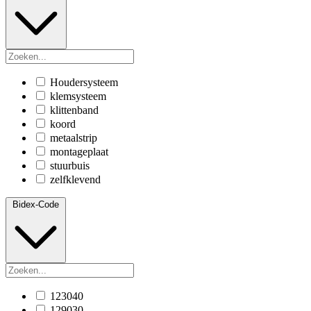
Houdersysteem
klemsysteem
klittenband
koord
metaalstrip
montageplaat
stuurbuis
zelfklevend
Bidex-Code
123040
129030