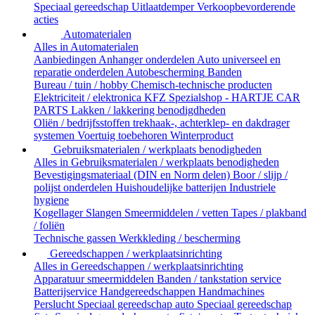
Speciaal gereedschap
Uitlaatdemper
Verkoopbevorderende
acties
Automaterialen
Alles in Automaterialen
Aanbiedingen
Anhanger onderdelen
Auto universeel en
reparatie onderdelen
Autobescherming
Banden
Bureau / tuin / hobby
Chemisch-technische producten
Elektriciteit / elektronica
KFZ Spezialshop - HARTJE CAR
PARTS
Lakken / lakkering benodigdheden
Oliën / bedrijfsstoffen
trekhaak-, achterklep- en dakdrager
systemen
Voertuig toebehoren
Winterproduct
Gebruiksmaterialen / werkplaats benodigheden
Alles in Gebruiksmaterialen / werkplaats benodigheden
Bevestigingsmateriaal (DIN en Norm delen)
Boor / slijp /
polijst onderdelen
Huishoudelijke batterijen
Industriele
hygiene
Kogellager
Slangen
Smeermiddelen / vetten
Tapes / plakband
/ foliën
Technische gassen
Werkkleding / bescherming
Gereedschappen / werkplaatsinrichting
Alles in Gereedschappen / werkplaatsinrichting
Apparatuur smeermiddelen
Banden / tankstation service
Batterijservice
Handgereedschappen
Handmachines
Perslucht
Speciaal gereedschap auto
Speciaal gereedschap