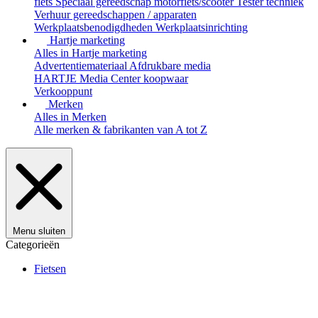
fiets
Speciaal gereedschap motorfiets/scooter
Tester techniek
Verhuur gereedschappen / apparaten
Werkplaatsbenodigdheden
Werkplaatsinrichting
Hartje marketing
Alles in Hartje marketing
Advertentiemateriaal
Afdrukbare media
HARTJE Media Center
koopwaar
Verkooppunt
Merken
Alles in Merken
Alle merken & fabrikanten van A tot Z
Menu sluiten
Categorieën
Fietsen