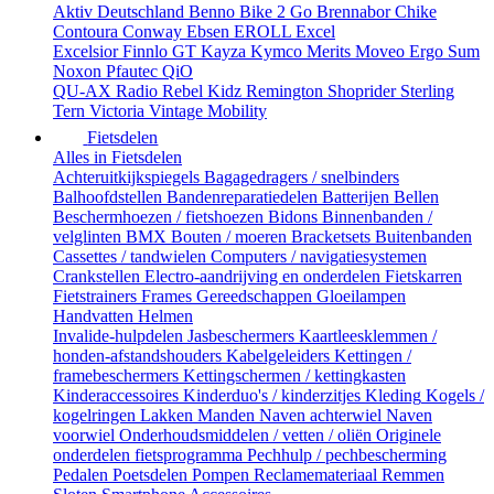
Aktiv Deutschland
Benno
Bike 2 Go
Brennabor
Chike
Contoura
Conway
Ebsen
EROLL
Excel
Excelsior
Finnlo
GT
Kayza
Kymco
Merits
Moveo Ergo Sum
Noxon
Pfautec
QiO
QU-AX
Radio
Rebel Kidz
Remington
Shoprider
Sterling
Tern
Victoria
Vintage Mobility
Fietsdelen
Alles in Fietsdelen
Achteruitkijkspiegels
Bagagedragers / snelbinders
Balhoofdstellen
Bandenreparatiedelen
Batterijen
Bellen
Beschermhoezen / fietshoezen
Bidons
Binnenbanden /
velglinten
BMX
Bouten / moeren
Bracketsets
Buitenbanden
Cassettes / tandwielen
Computers / navigatiesystemen
Crankstellen
Electro-aandrijving en onderdelen
Fietskarren
Fietstrainers
Frames
Gereedschappen
Gloeilampen
Handvatten
Helmen
Invalide-hulpdelen
Jasbeschermers
Kaartleesklemmen /
honden-afstandshouders
Kabelgeleiders
Kettingen /
framebeschermers
Kettingschermen / kettingkasten
Kinderaccessoires
Kinderduo's / kinderzitjes
Kleding
Kogels /
kogelringen
Lakken
Manden
Naven achterwiel
Naven
voorwiel
Onderhoudsmiddelen / vetten / oliën
Originele
onderdelen fietsprogramma
Pechhulp / pechbescherming
Pedalen
Poetsdelen
Pompen
Reclamemateriaal
Remmen