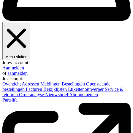
Menu sluiten
Jouw account
Aanmelden
of
aanmelden
Je account:
Overzicht
Adressen
Meldingen
Bestellingen
Openstaande
bestellingen
Facturen
Bekijklijsten
Etikettenontwerper
Service &
retouren
Orderanalyse
Nieuwsbrief
Abonnementen
Partslife