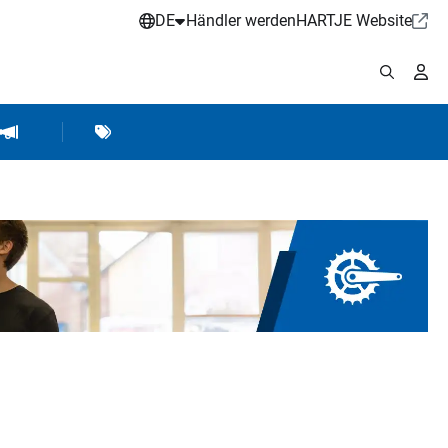
DE
Händler werden
HARTJE Website
stattbedarf
Werkstattausrüstung
Marken
Hartje Marketing