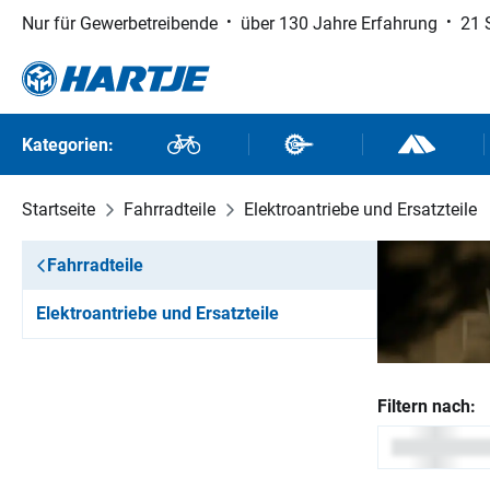
Nur für Gewerbetreibende
über 130 Jahre Erfahrung
21 
 Hauptinhalt springen
Zur Suche springen
Zur Hauptnavigation springen
Kategorien:
Fahrräder
Fahrradteile
Outdoor un
Startseite
Fahrradteile
Elektroantriebe und Ersatzteile
Fahrradteile
Elektroantriebe und Ersatzteile
Filtern nach: