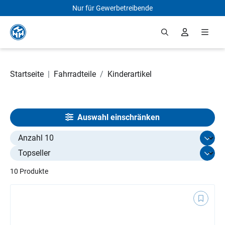
Nur für Gewerbetreibende
Zum Hauptinhalt springen
Startseite
|
Fahrradteile
/
Kinderartikel
Auswahl einschränken
Select limit
10 Produkte