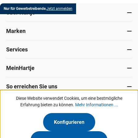
Nur für Gewerbetreibende.
Jetzt anmelden
Über Hartje
Marken
Services
MeinHartje
So erreichen Sie uns
Diese Website verwendet Cookies, um eine bestmögliche
Datenschutz
Erfahrung bieten zu können.
Impressum
Allg. Verkaufsbedingungen
Mehr Informationen ...
Kontakt
Hinweisgeber-Portal
Konfigurieren
Unsere Angebote & Services richten sich ausschließlich an Industrie, Handel,
Gewerbe und vergleichbare Institutionen.