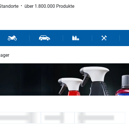
Standorte
über 1.800.000 Produkte
d Sport
Motorrad- und Rollerteile
Fahrzeugteile und Zubehör
Verbrauchsmaterial / Werk
Werkzeuge / 
lager