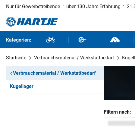
Nur für Gewerbetreibende
über 130 Jahre Erfahrung
21 
 Hauptinhalt springen
Zur Suche springen
Zur Hauptnavigation springen
Kategorien:
Fahrräder
Fahrradteile
Outdoor un
Startseite
Verbrauchsmaterial / Werkstattbedarf
Kugel
Verbrauchsmaterial / Werkstattbedarf
Kugellager
Filtern nach: