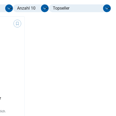
Select limit
r
lich.