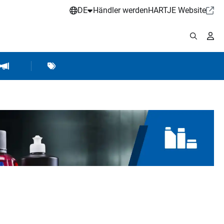
DE
Händler werden
HARTJE Website
stattbedarf
Werkstattausrüstung
Marken
Hartje Marketing