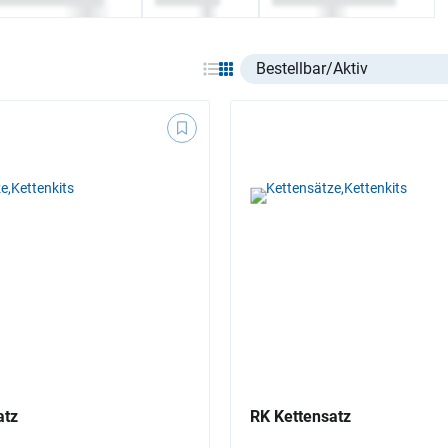
Select listing item type
atz
RK Kettensatz