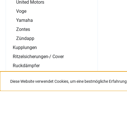
United Motors
Voge
Yamaha
Zontes
Zündapp
Kupplungen
Ritzelsicherungen-/ Cover
Ruckdämpfer
Variomatiks
Diese Website verwendet Cookies, um eine bestmögliche Erfahrung
Nur für Gewerbetreibende.
Jetzt anmelden
ÜBER HARTJE
Unternehmen