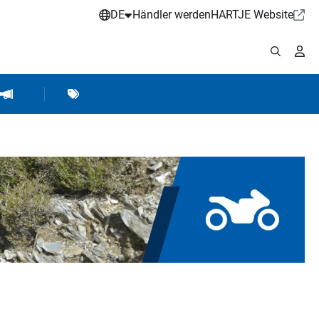
DE
Händler werden
HARTJE Website
stattbedarf
Werkstattausrüstung
Marken
Hartje Marketing