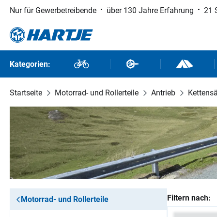
Nur für Gewerbetreibende
über 130 Jahre Erfahrung
21 
 Hauptinhalt springen
Zur Suche springen
Zur Hauptnavigation springen
Kategorien:
Fahrräder
Fahrradteile
Outdoor un
Startseite
Motorrad- und Rollerteile
Antrieb
Kettens
Filtern nach:
Motorrad- und Rollerteile