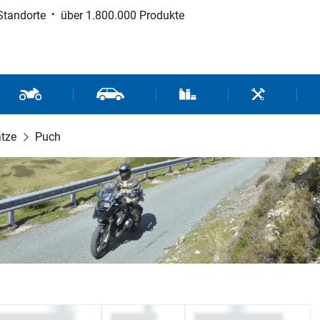
Standorte
über 1.800.000 Produkte
d Sport
Motorrad- und Rollerteile
Fahrzeugteile und Zubehör
Verbrauchsmaterial / Werk
Werkzeuge / 
ätze
Puch