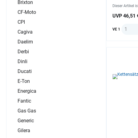
Brixton
Dieser Artikel i
CF-Moto
UVP 46,51 
CPI
Anzahl
VE 1
Cagiva
Daelim
Derbi
Dinli
Ducati
E-Ton
Energica
Fantic
Gas Gas
Generic
Gilera