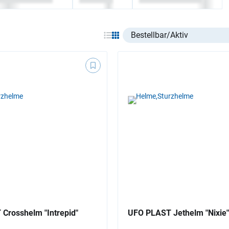
Select listing item type
Crosshelm "Intrepid"
UFO PLAST Jethelm "Nixie"