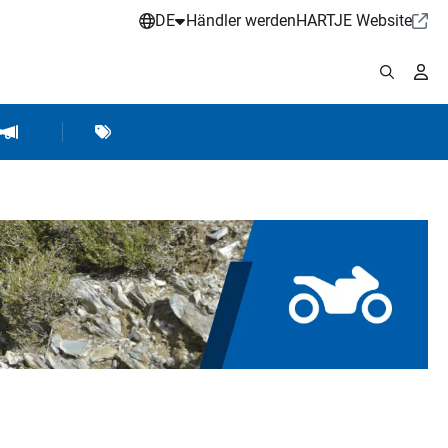
DE
Händler werden
HARTJE Website
stattbedarf
Werkstattausrüstung
Marken
Hartje Marketing