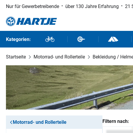
Nur für Gewerbetreibende
über 130 Jahre Erfahrung
21 
 Hauptinhalt springen
Zur Suche springen
Zur Hauptnavigation springen
Kategorien:
Fahrräder
Fahrradteile
Outdoor un
Startseite
Motorrad- und Rollerteile
Bekleidung / Helm
Filtern nach:
Motorrad- und Rollerteile