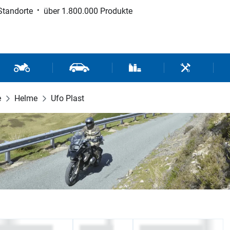
Standorte
über 1.800.000 Produkte
d Sport
Motorrad- und Rollerteile
Fahrzeugteile und Zubehör
Verbrauchsmaterial / Werk
Werkzeuge / 
e
Helme
Ufo Plast