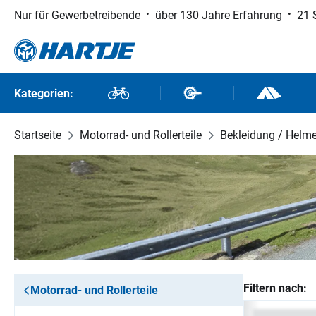
Nur für Gewerbetreibende
über 130 Jahre Erfahrung
21 
 Hauptinhalt springen
Zur Suche springen
Zur Hauptnavigation springen
Kategorien:
Fahrräder
Fahrradteile
Outdoor un
Startseite
Motorrad- und Rollerteile
Bekleidung / Helm
Filtern nach:
Motorrad- und Rollerteile