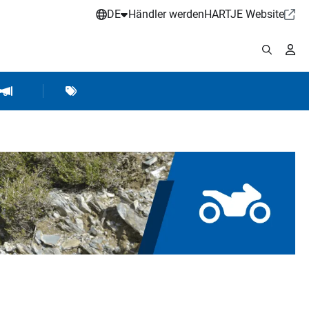
DE
Händler werden
HARTJE Website
stattbedarf
Werkstattausrüstung
Marken
Hartje Marketing