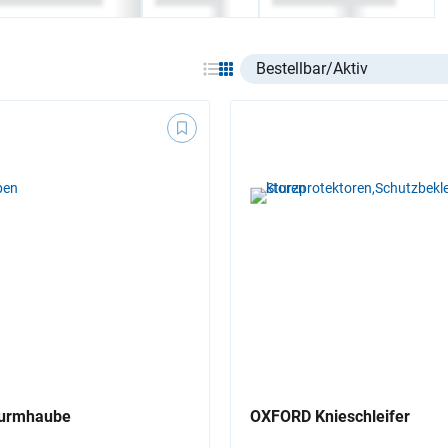
Select listing item type
urmhaube
OXFORD Knieschleifer