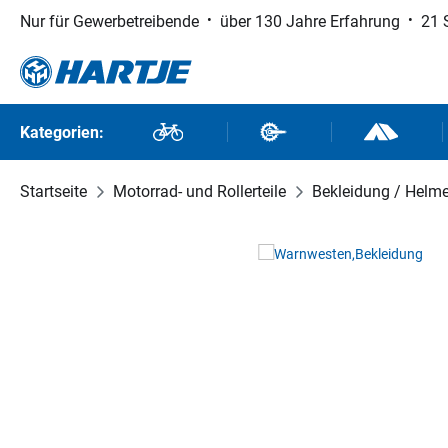
Nur für Gewerbetreibende
über 130 Jahre Erfahrung
21 
 Hauptinhalt springen
Zur Suche springen
Zur Hauptnavigation springen
Kategorien:
Fahrräder
Fahrradteile
Outdoor un
Startseite
Motorrad- und Rollerteile
Bekleidung / Helm
Bildergalerie überspringen