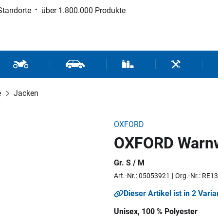
Standorte
über 1.800.000 Produkte
d Sport
Motorrad- und Rollerteile
Fahrzeugteile und Zubehör
Verbrauchsmaterial / Werk
Werkzeuge / 
e
Jacken
OXFORD
OXFORD Warnwe
Gr. S / M
Art.-Nr.: 05053921
Org.-Nr.: RE1
Dieser Artikel ist in 2 Varia
Unisex, 100 % Polyester