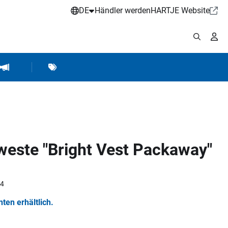
DE
Händler werden
HARTJE Website
stattbedarf
Werkstattausrüstung
Marken
Hartje Marketing
ste "Bright Vest Packaway"
34
nten erhältlich.