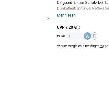
CE geprüft, zum Schutz bei Tä
Dunkelheit, mit zwei Reflexstr
Sitzbank
Mehr lesen
UVP 7,20 €
Anzahl
VE 50
Zum Vergleich hinzufügen
Feh