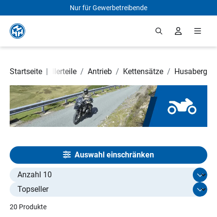
Nur für Gewerbetreibende
Zum Hauptinhalt springen
torrad- und Rollerteile
Startseite
|
/
Antrieb
/
Kettensätze
/
Husaberg
Auswahl einschränken
Select limit
20 Produkte