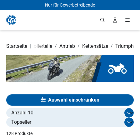
Nur für Gewerbetreibende
Zum Hauptinhalt springen
Motorrad- und Rollerteile
Startseite
|
/
Antrieb
/
Kettensätze
/
Triumph
Auswahl einschränken
Select limit
128 Produkte