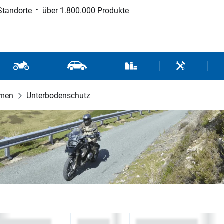
Standorte
über 1.800.000 Produkte
d Sport
Motorrad- und Rollerteile
Fahrzeugteile und Zubehör
Verbrauchsmaterial / Werk
Werkzeuge / 
men
Unterbodenschutz