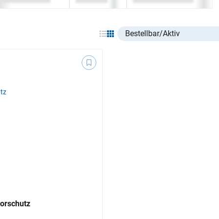
Select listing item type
orschutz