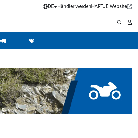
DE
Händler werden
HARTJE Website
stattbedarf
Werkstattausrüstung
Marken
Hartje Marketing