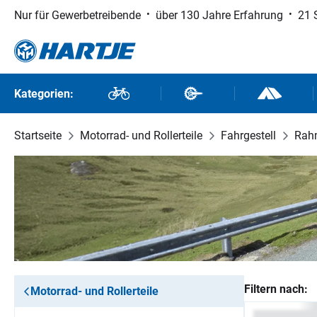
Nur für Gewerbetreibende
über 130 Jahre Erfahrung
21 
 Hauptinhalt springen
Zur Suche springen
Zur Hauptnavigation springen
Kategorien:
Fahrräder
Fahrradteile
Outdoor un
Startseite
Motorrad- und Rollerteile
Fahrgestell
Rah
Filtern nach:
Motorrad- und Rollerteile