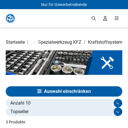
Nur für Gewerbetreibende
Zum Hauptinhalt springen
stattausrüstung
Startseite
|
/
Spezialwerkzeug KFZ
/
Kraftstoffsystem
Auswahl einschränken
Select limit
3 Produkte