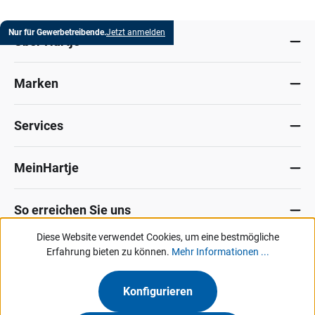
Nur für Gewerbetreibende.
Jetzt anmelden
Über Hartje
Marken
Services
MeinHartje
So erreichen Sie uns
Diese Website verwendet Cookies, um eine bestmögliche
Datenschutz
Erfahrung bieten zu können.
Impressum
Allg. Verkaufsbedingungen
Mehr Informationen ...
Kontakt
Hinweisgeber-Portal
Konfigurieren
Unsere Angebote & Services richten sich ausschließlich an Industrie, Handel,