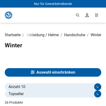
Nur für Gewerbetreibende
Zum Hauptinhalt springen
d Rollerteile
Startseite
|
/
Bekleidung / Helme
/
Handschuhe
/
Winter
Winter
Auswahl einschränken
Select limit
26 Produkte