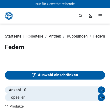
Nur für Gewerbetreibende
Zum Hauptinhalt springen
Motorrad- und Rollerteile
Startseite
|
/
Antrieb
/
Kupplungen
/
Federn
Federn
Auswahl einschränken
Select limit
11 Produkte