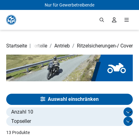
Nur für Gewerbetreibende
Zum Hauptinhalt springen
orrad- und Rollerteile
Startseite
|
/
Antrieb
/
Ritzelsicherungen-/ Cover
Auswahl einschränken
Select limit
13 Produkte