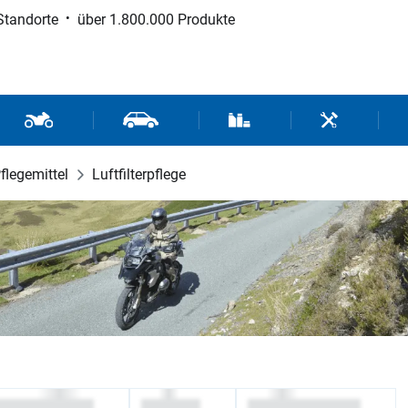
Standorte
über 1.800.000 Produkte
d Sport
Motorrad- und Rollerteile
Fahrzeugteile und Zubehör
Verbrauchsmaterial / Werk
Werkzeuge / 
flegemittel
Luftfilterpflege