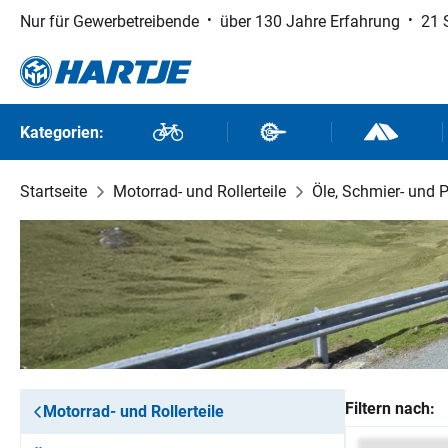
Nur für Gewerbetreibende
über 130 Jahre Erfahrung
21 
 Hauptinhalt springen
Zur Suche springen
Zur Hauptnavigation springen
Kategorien:
Fahrräder
Fahrradteile
Outdoor un
Startseite
Motorrad- und Rollerteile
Öle, Schmier- und P
Filtern nach:
Motorrad- und Rollerteile