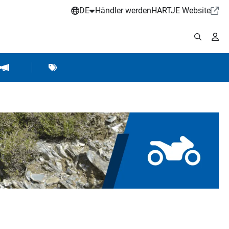
DE
Händler werden
HARTJE Website
stattbedarf
Werkstattausrüstung
Marken
Hartje Marketing