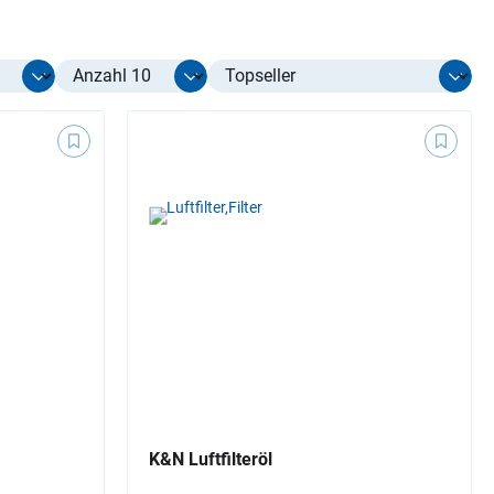
Select limit
K&N Luftfilteröl