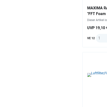
MAXIMA RAC
"FFT Foam F
Dieser Artikel i
UVP 19,10 
Anzah
VE 12