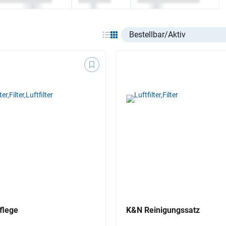
Select listing item type
flege
K&N Reinigungssatz