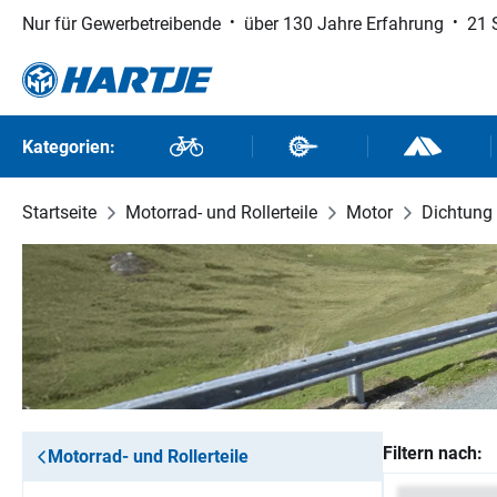
Nur für Gewerbetreibende
über 130 Jahre Erfahrung
21 
 Hauptinhalt springen
Zur Suche springen
Zur Hauptnavigation springen
Kategorien:
Fahrräder
Fahrradteile
Outdoor un
Startseite
Motorrad- und Rollerteile
Motor
Dichtung
Filtern nach:
Motorrad- und Rollerteile