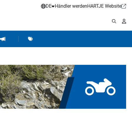
DE
Händler werden
HARTJE Website
stattbedarf
Werkstattausrüstung
Marken
Hartje Marketing