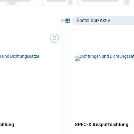
Select listing item type
chtung
SPEC-X Auspuffdichtung