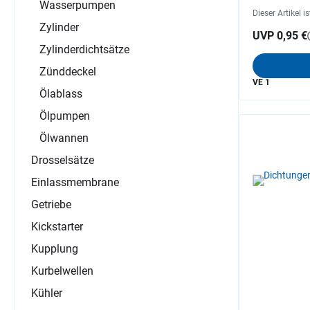
Wasserpumpen
Dieser Artikel i
Zylinder
UVP 0,95 €
Zylinderdichtsätze
Zünddeckel
VE 1
Ölablass
Ölpumpen
Ölwannen
Drosselsätze
Einlassmembrane
Getriebe
Kickstarter
Kupplung
Kurbelwellen
Kühler