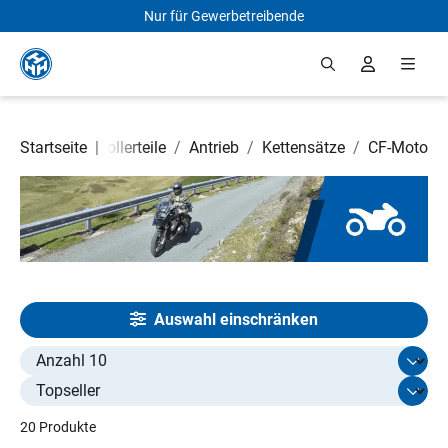
Nur für Gewerbetreibende
Zum Hauptinhalt springen
otorrad- und Rollerteile
Startseite
|
/
Antrieb
/
Kettensätze
/
CF-Moto
Auswahl einschränken
Select limit
20 Produkte