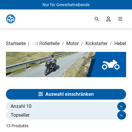
Nur für Gewerbetreibende
Zum Hauptinhalt springen
Startseite
Motorrad- und Rollerteile
|
/
Motor
/
Kickstarter
/
Hebel
Auswahl einschränken
Select limit
13 Produkte