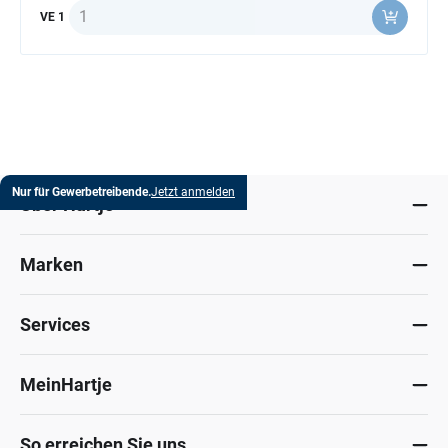
Anzahl
VE 1
Nur für Gewerbetreibende.
Jetzt anmelden
Über Hartje
Marken
Services
MeinHartje
So erreichen Sie uns