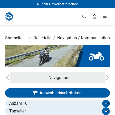
Nur für Gewerbetreibende
Zum Hauptinhalt springen
Startseite
Motorrad- und Rollerteile
|
/
Navigation / Kommunikation
Navigation
Auswahl einschränken
Select limit