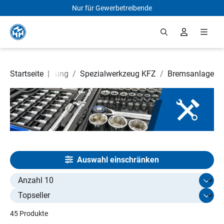
Nur für Gewerbetreibende
Zum Hauptinhalt springen
erkstattausrüstung
Startseite
|
/
Spezialwerkzeug KFZ
/
Bremsanlage
Auswahl einschränken
Select limit
45 Produkte