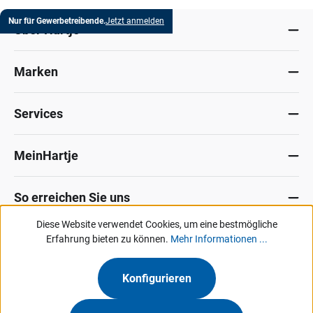
Nur für Gewerbetreibende.
Jetzt anmelden
Über Hartje
Marken
Services
MeinHartje
So erreichen Sie uns
Diese Website verwendet Cookies, um eine bestmögliche
Datenschutz
Erfahrung bieten zu können.
Impressum
Allg. Verkaufsbedingungen
Mehr Informationen ...
Kontakt
Hinweisgeber-Portal
Konfigurieren
Unsere Angebote & Services richten sich ausschließlich an Industrie, Handel,
Gewerbe und vergleichbare Institutionen.