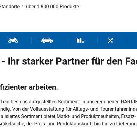
Standorte
über 1.800.000 Produkte
d Sport
Motorrad- und Rollerteile
Fahrzeugteile und Zubehör
Verbrauchsmaterial / Werk
Werkzeuge / 
Ihr starker Partner für den F
izienter arbeiten.
 ein bestens aufgestelltes Sortiment: In unserem neuen HARTJE
ndig. Von der Vollausstattung für Alltags- und Tourenfahrer:inn
alisiertes Sortiment bietet Markt- und Produktneuheiten, Ersatz
Artikelsuche, der Preis- und Produktauskunft bis hin zu Lieferu