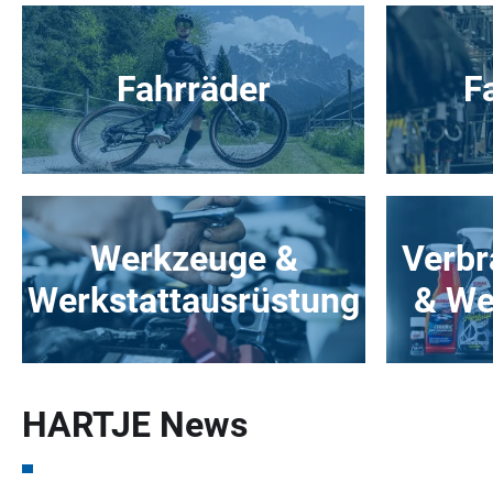
Fahrräder
F
Werkzeuge &
Verbr
Werkstattausrüstung
& We
HARTJE News