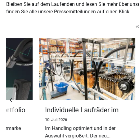
Bleiben Sie auf dem Laufenden und lesen Sie mehr über uns
finden Sie alle unsere Pressemitteilungen auf einen Klick:
Individuelle Laufräder im
Martin 
Konfigurator über
verabsc
10. Juli 2026
1. Juli 2026
MeinHARTJE
Ruhest
Im Handling optimiert und in der
Martin Wetz
Auswahl vergrößert: Der neu...
Fahrrad be