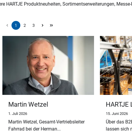
ere HARTJE Produktneuheiten, Sortimentserweiterungen, Messe-
1
2
3
Seite
Seite
Seite
Wetzel
HARTJE Laufrad-
hiedet sich in den
Konfigurator jetzt n
15. Juni 2026
and
MeinHartje.com
el, Gesamt-Vertriebsleiter
Über das B2B-Portal Mein
i der Herman...
lassen sich nun Laufräder...