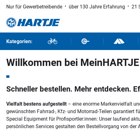
Nur für Gewerbetreibende
über 130 Jahre Erfahrung
21 
 Hauptinhalt springen
Zur Suche springen
Zur Hauptnavigation springen
Kategorien:
Fahrräder
Fahrradteile
Outdoor un
Willkommen bei MeinHARTJE - 
Schneller bestellen. Mehr entdecken. Eff
Vielfalt bestens aufgestellt
– eine enorme Markenvielfalt und
gewünschten Fahrrad-, Kfz- und Motorrad-Teilen garantiert fü
Special Equipment für Profisportler:innen: Unser laufend aktu
persönlichen Services gestalten den Bestellvorgang von der 