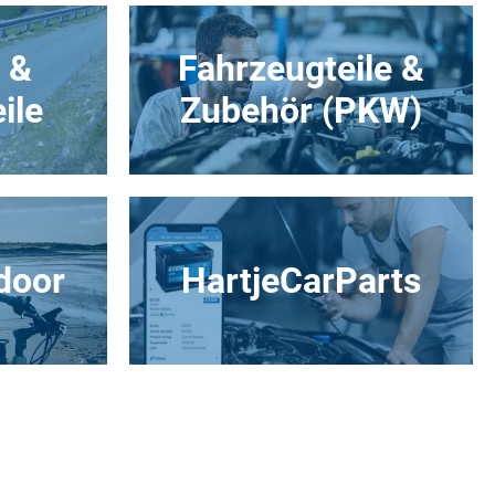
 &
Fahrzeugteile &
ile
Zubehör (PKW)
door
HartjeCarParts