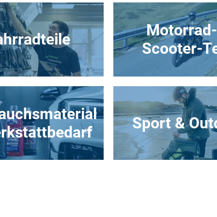
Motorrad-
ahrradteile
Scooter-Te
auchsmaterial
Sport & Out
rkstattbedarf