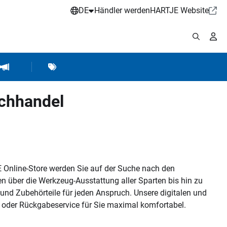
DE
Händler werden
HARTJE Website
stattbedarf
Werkstattausrüstung
Marken
Hartje Marketing
achhandel
 Online-Store werden Sie auf der Suche nach den
en über die Werkzeug-Ausstattung aller Sparten bis hin zu
- und Zubehörteile für jeden Anspruch. Unsere digitalen und
ng oder Rückgabeservice für Sie maximal komfortabel.