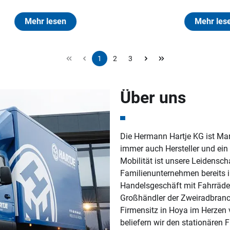
sen
Mehr lesen
1
2
3
Seite
Seite
Seite
Über uns
Die Hermann Hartje KG ist Ma
immer auch Hersteller und ein
Mobilität ist unsere Leidensch
Familienunternehmen bereits i
Handelsgeschäft mit Fahrräder
Großhändler der Zweiradbranc
Firmensitz in Hoya im Herzen
beliefern wir den stationären