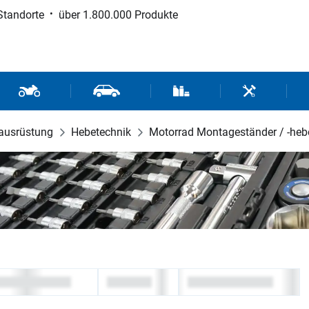
Standorte
über 1.800.000 Produkte
d Sport
Motorrad- und Rollerteile
Fahrzeugteile und Zubehör
Verbrauchsmaterial / Werk
Werkzeuge / 
ausrüstung
Hebetechnik
Motorrad Montageständer / -heb