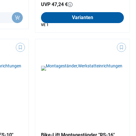
UVP 47,24 €
Varianten
VE 1
FS-10"
Bike-Lift Montageständer "RS-16"