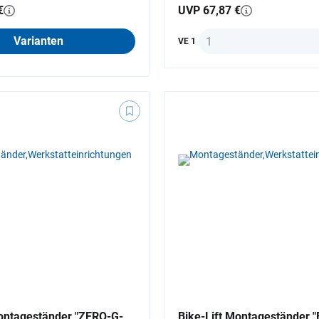
€
UVP 67,87 €
Anzahl
Varianten
VE 1
ntageständer "ZERO-G-
Bike-Lift Montageständer "