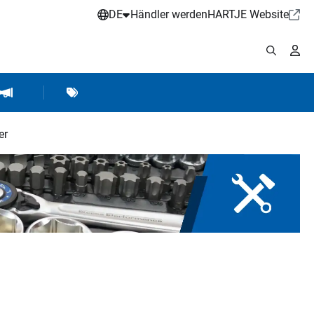
DE
Händler werden
HARTJE Website
stattbedarf
Werkstattausrüstung
Marken
Hartje Marketing
er