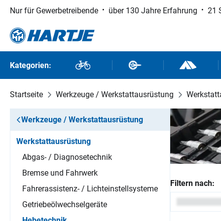
Nur für Gewerbetreibende
über 130 Jahre Erfahrung
21 
 Hauptinhalt springen
Zur Suche springen
Zur Hauptnavigation springen
Kategorien:
Fahrräder
Fahrradteile
Outdoor un
Startseite
Werkzeuge / Werkstattausrüstung
Werkstatt
Werkzeuge / Werkstattausrüstung
Werkstattausrüstung
Abgas- / Diagnosetechnik
Bremse und Fahrwerk
Filtern nach:
Fahrerassistenz- / Lichteinstellsysteme
Getriebeölwechselgeräte
Hebetechnik