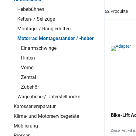
Hebebühnen
62 Produkte
Ketten- / Seilzüge
Montage- / Rangierhilfen
Motorrad Montageständer / -heber
Einarmschwinge
Hinten
Vorne
Zentral
Zubehör
Wagenheber/ Unterstellböcke
Karosseriereparatur
Bike-Lift A
Klima- und Motorservicegeräte
Möblierung
Dieser Artikel i
Pressen