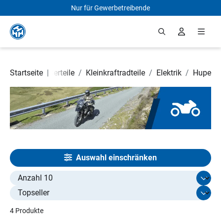
Nur für Gewerbetreibende
Zum Hauptinhalt springen
orrad- und Rollerteile
Startseite
|
/
Kleinkraftradteile
/
Elektrik
/
Hupe
Auswahl einschränken
Select limit
4 Produkte