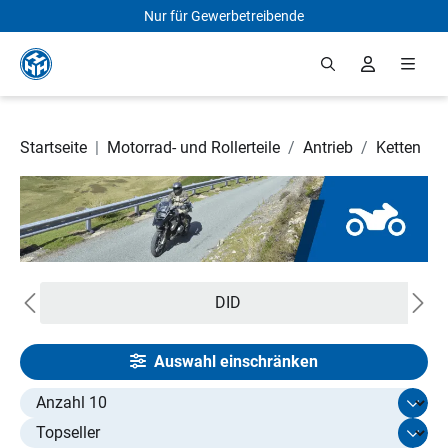
Nur für Gewerbetreibende
Zum Hauptinhalt springen
Startseite
|
Motorrad- und Rollerteile
/
Antrieb
/
Ketten
DID
Auswahl einschränken
Select limit