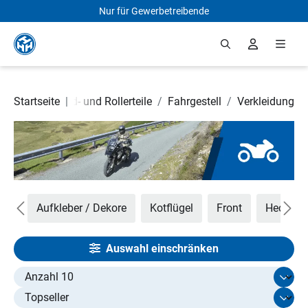
Nur für Gewerbetreibende
Zum Hauptinhalt springen
Startseite
Motorrad- und Rollerteile
|
/
Fahrgestell
/
Verkleidung
hör
Aufkleber / Dekore
Kotflügel
Front
Heck
Auswahl einschränken
Select limit