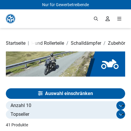
Nur für Gewerbetreibende
Zum Hauptinhalt springen
Startseite
Motorrad- und Rollerteile
|
/
Schalldämpfer
/
Zubehör
Auswahl einschränken
Select limit
41 Produkte