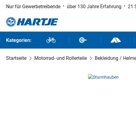
Nur für Gewerbetreibende
über 130 Jahre Erfahrung
21 
 Hauptinhalt springen
Zur Suche springen
Zur Hauptnavigation springen
Kategorien:
Fahrräder
Fahrradteile
Outdoor un
Startseite
Motorrad- und Rollerteile
Bekleidung / Helm
Bildergalerie überspringen