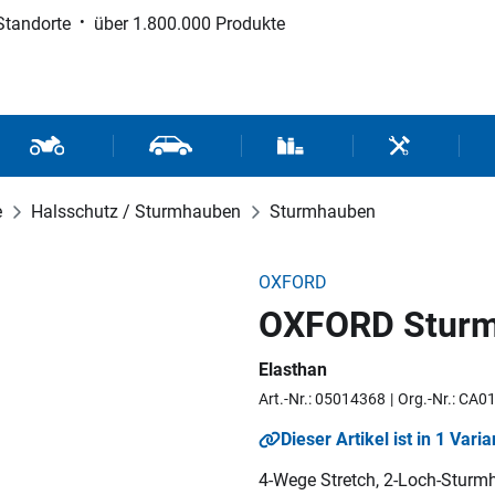
Standorte
über 1.800.000 Produkte
d Sport
Motorrad- und Rollerteile
Fahrzeugteile und Zubehör
Verbrauchsmaterial / Werk
Werkzeuge / 
e
Halsschutz / Sturmhauben
Sturmhauben
OXFORD
OXFORD Stur
Elasthan
Art.-Nr.: 05014368
Org.-Nr.: CA0
Dieser Artikel ist in 1 Varia
4-Wege Stretch, 2-Loch-Sturm