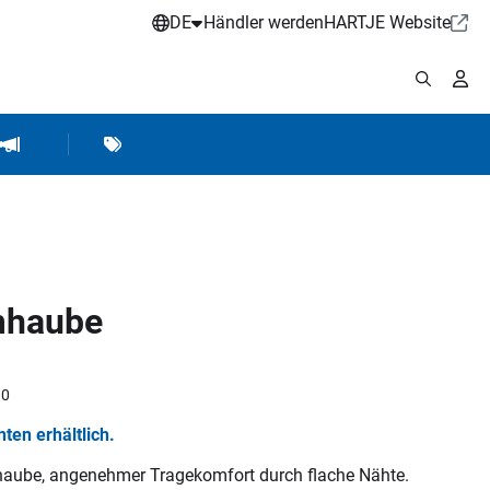
DE
Händler werden
HARTJE Website
stattbedarf
Werkstattausrüstung
Marken
Hartje Marketing
mhaube
10
nten erhältlich.
haube, angenehmer Tragekomfort durch flache Nähte.