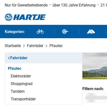
Nur für Gewerbetreibende
über 130 Jahre Erfahrung
21 
 Hauptinhalt springen
Zur Suche springen
Zur Hauptnavigation springen
Kategorien:
Fahrräder
Fahrradteile
Outdoor un
Startseite
Fahrräder
Pfautec
Fahrräder
Pfautec
Elektroräder
Shoppingrad
Filtern nach:
Tandem
Transporträder