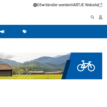
DE
Händler werden
HARTJE Website
stattbedarf
Werkstattausrüstung
Marken
Hartje Marketing