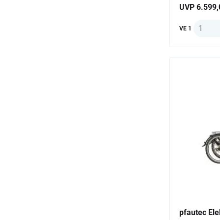
UVP 6.599,
Anzahl
VE 1
pfautec El