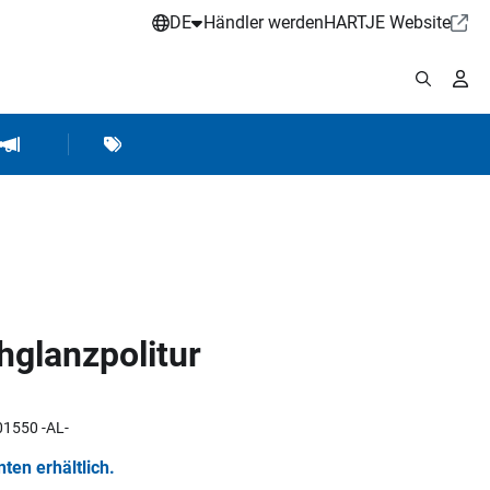
DE
Händler werden
HARTJE Website
stattbedarf
Werkstattausrüstung
Marken
Hartje Marketing
glanzpolitur
001550 -AL-
nten erhältlich.