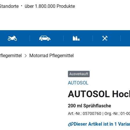
Standorte
über 1.800.000 Produkte
d Sport
Motorrad- und Rollerteile
Fahrzeugteile und Zubehör
Verbrauchsmaterial / Werk
Werkzeuge / 
flegemittel
Motorrad Pflegemittel
Ausverkauft
AUTOSOL
AUTOSOL Hoch
200 ml Sprühflasche
Art.-Nr.: 05700760
Org.-Nr.: 01-
Dieser Artikel ist in 1 Varia