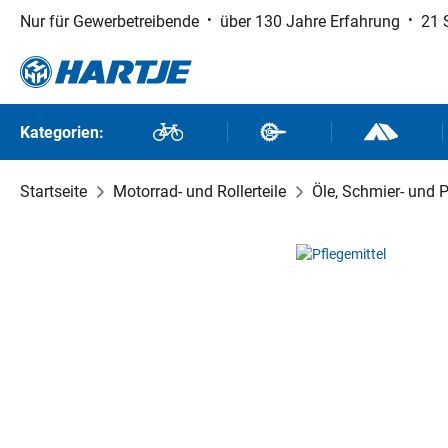
Nur für Gewerbetreibende
über 130 Jahre Erfahrung
21 
 Hauptinhalt springen
Zur Suche springen
Zur Hauptnavigation springen
Kategorien:
Fahrräder
Fahrradteile
Outdoor un
Startseite
Motorrad- und Rollerteile
Öle, Schmier- und P
Bildergalerie überspringen