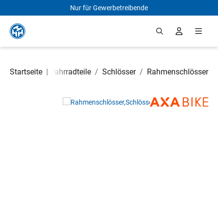
Nur für Gewerbetreibende
Zum Hauptinhalt springen
Startseite
|
Fahrradteile
/
Schlösser
/
Rahmenschlösser
Bildergalerie überspringen