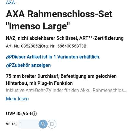
AXA
AXA Rahmenschloss-Set
"Imenso Large"
NAZ, nicht abziehbarer Schlüssel
, ART**-Zertifizierung
Art.-Nr.: 03528052
Org.-Nr.: 58640056BT3B
Dieser Artikel ist in 1 Varianten erhältlich.
Zubehör anzeigen
75 mm breiter Durchlauf, Befestigung am gelochten
Hinterbau, mit Plug-In Funktion
Inklusive Anti-Bohr-Zylinder für den Akku, Rahmenschloss
und Akkuschloss sind gleichschließend, gehärteter
Mehr lesen
Stahlbügel und Schlossgehäuse, ergonomischer
Bedienknopf, Kindersicherung, 2 Wendeschlüssel,
UVP 85,95 €
Schlüsselservice, AXA Safety-Index: 12, Gewicht: 730 g
Anzahl
VE 15