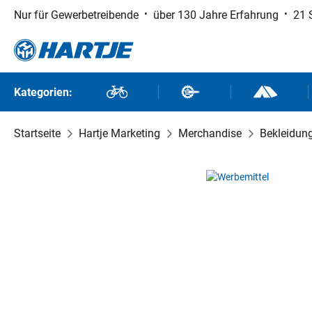
Nur für Gewerbetreibende
über 130 Jahre Erfahrung
21 
 Hauptinhalt springen
Zur Suche springen
Zur Hauptnavigation springen
Kategorien:
Fahrräder
Fahrradteile
Outdoor un
Startseite
Hartje Marketing
Merchandise
Bekleidun
Bildergalerie überspringen