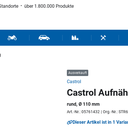
Standorte
über 1.800.000 Produkte
d Sport
Motorrad- und Rollerteile
Fahrzeugteile und Zubehör
Verbrauchsmaterial / Werk
Werkzeuge / 
g
Ausverkauft
Castrol
Castrol Aufnäh
rund, Ø 110 mm
Art.-Nr.: 05761432
Org.-Nr.: STR
Dieser Artikel ist in 1 Varia