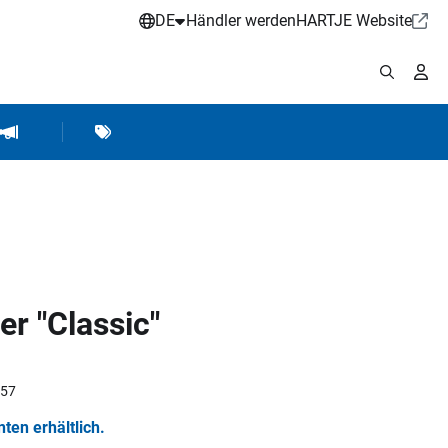
DE
Händler werden
HARTJE Website
stattbedarf
Werkstattausrüstung
Marken
Hartje Marketing
er "Classic"
657
nten erhältlich.