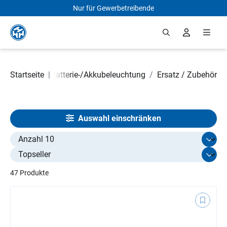
Nur für Gewerbetreibende
Zum Hauptinhalt springen
eleuchtung
Startseite
/
|
Batterie-/Akkubeleuchtung
/
Ersatz / Zubehör
Auswahl einschränken
Select limit
47 Produkte